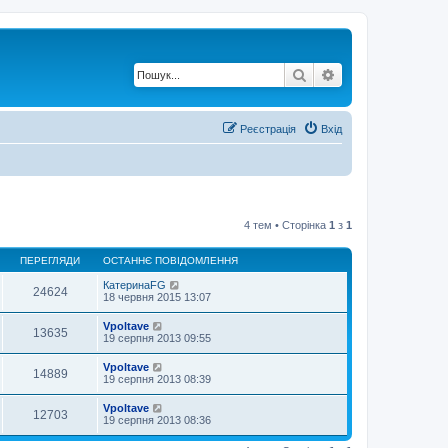
Пошук
Розширений по
Реєстрація
Вхід
4 тем • Сторінка
1
з
1
ПЕРЕГЛЯДИ
ОСТАННЄ ПОВІДОМЛЕННЯ
КатеринаFG
24624
18 червня 2015 13:07
Vpoltave
13635
19 серпня 2013 09:55
Vpoltave
14889
19 серпня 2013 08:39
Vpoltave
12703
19 серпня 2013 08:36