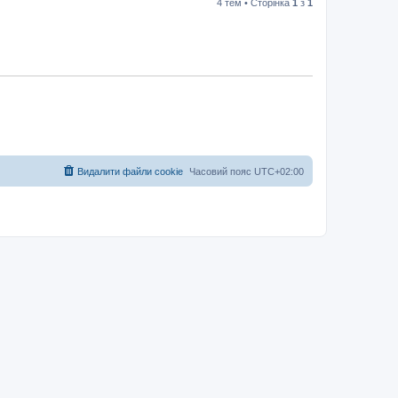
4 тем • Сторінка
1
з
1
Видалити файли cookie
Часовий пояс
UTC+02:00