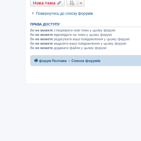
Нова тема
Повернутись до списку форумів
ПРАВА ДОСТУПУ
Ви
не можете
створювати нові теми у цьому форумі
Ви
не можете
відповідати на теми у цьому форумі
Ви
не можете
редагувати ваші повідомлення у цьому форумі
Ви
не можете
видаляти ваші повідомлення у цьому форумі
Ви
не можете
додавати файли у цьому форумі
форум Полтави
Список форумів