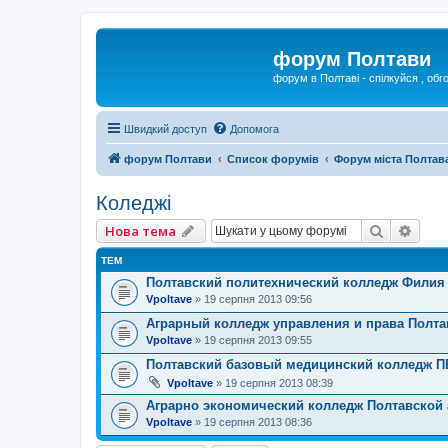
форум Полтави
форум в Полтаві - спілкуйся , обг
Швидкий доступ
Допомога
форум Полтави
Список форумів
Форум міста Полтав
Коледжі
Пошук
Розш
Нова тема
ТЕМ
Полтавский политехнический колледж Филия 
Vpoltave
»
19 серпня 2013 09:56
Аграрный колледж управления и права Полта
Vpoltave
»
19 серпня 2013 09:55
Полтавский базовый медицинский колледж 
Vpoltave
»
19 серпня 2013 08:39
Аграрно экономический колледж Полтавской
Vpoltave
»
19 серпня 2013 08:36