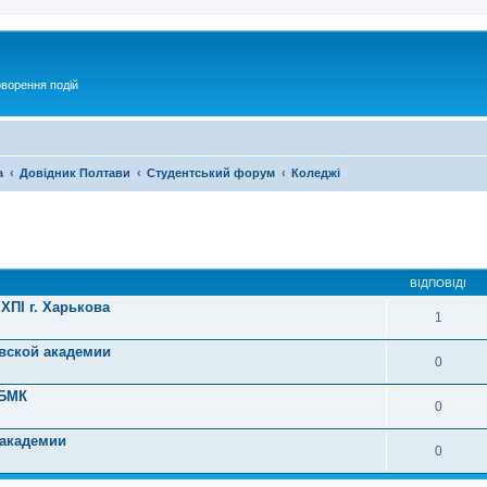
оворення подій
а
Довідник Полтави
Студентський форум
Коледжі
ирений пошук
ВІДПОВІДІ
ХПІ г. Харькова
1
вской академии
0
ПБМК
0
 академии
0