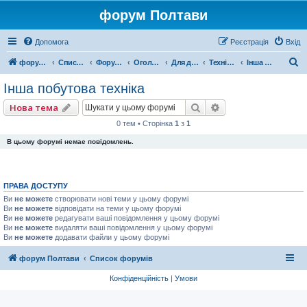
форум Полтави
Допомога
Реєстрація
Вхід
П
форум Полтави
Список форумів
Форум міста Полтава
Оголошення міста Полтава
Для домашнього комфорту
Техніка для дому
Інша побутова техніка
о
Інша побутова техніка
ш
Пошук
Розширений пошу
Нова тема
у
0 тем • Сторінка
1
з
1
к
В цьому форумі немає повідомлень.
ПРАВА ДОСТУПУ
Ви
не можете
створювати нові теми у цьому форумі
Ви
не можете
відповідати на теми у цьому форумі
Ви
не можете
редагувати ваші повідомлення у цьому форумі
Ви
не можете
видаляти ваші повідомлення у цьому форумі
Ви
не можете
додавати файли у цьому форумі
форум Полтави
Список форумів
Конфіденційність
|
Умови