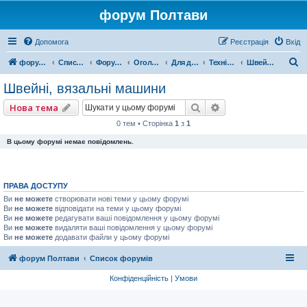
форум Полтави
Допомога
Реєстрація
Вхід
П
форум Полтави
Список форумів
Форум міста Полтава
Оголошення міста Полтава
Для домашнього комфорту
Техніка для дому
Швейні, вязальні машини
о
Швейні, вязальні машини
ш
Пошук
Розширений пошу
Нова тема
у
0 тем • Сторінка
1
з
1
к
В цьому форумі немає повідомлень.
ПРАВА ДОСТУПУ
Ви
не можете
створювати нові теми у цьому форумі
Ви
не можете
відповідати на теми у цьому форумі
Ви
не можете
редагувати ваші повідомлення у цьому форумі
Ви
не можете
видаляти ваші повідомлення у цьому форумі
Ви
не можете
додавати файли у цьому форумі
форум Полтави
Список форумів
Конфіденційність
|
Умови