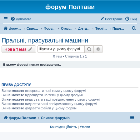
форум Полтави
Допомога
Реєстрація
Вхід
П
форум Полтави
Список форумів
Форум міста Полтава
Оголошення міста Полтава
Для домашнього комфорту
Техніка для дому
Пральні, прасувальні машини
о
Пральні, прасувальні машини
ш
Пошук
Розширений пошу
Нова тема
у
0 тем • Сторінка
1
з
1
к
В цьому форумі немає повідомлень.
ПРАВА ДОСТУПУ
Ви
не можете
створювати нові теми у цьому форумі
Ви
не можете
відповідати на теми у цьому форумі
Ви
не можете
редагувати ваші повідомлення у цьому форумі
Ви
не можете
видаляти ваші повідомлення у цьому форумі
Ви
не можете
додавати файли у цьому форумі
форум Полтави
Список форумів
Конфіденційність
|
Умови