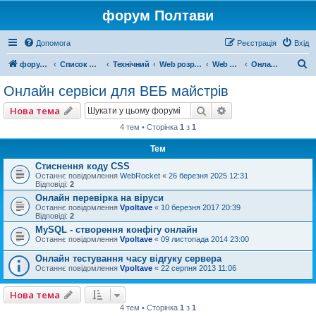
форум Полтави
Допомога
Реєстрація
Вхід
П
форум Полтави
Список форумів
Технічний
Web розробка
Web мастерам
Онлайн сервіси для ВЕБ майстрів
о
Онлайн сервіси для ВЕБ майстрів
ш
Пошук
Розширений пошу
Нова тема
у
4 тем • Сторінка
1
з
1
к
Тем
Стиснення коду CSS
Останнє повідомлення
WebRocket
«
26 березня 2025 12:31
Відповіді:
2
Онлайн перевірка на віруси
Останнє повідомлення
Vpoltave
«
10 березня 2017 20:39
Відповіді:
2
MySQL - створення конфігу онлайн
Останнє повідомлення
Vpoltave
«
09 листопада 2014 23:00
Онлайн тестування часу відгуку сервера
Останнє повідомлення
Vpoltave
«
22 серпня 2013 11:06
Нова тема
4 тем • Сторінка
1
з
1