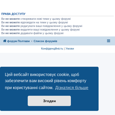
ПРАВА ДОСТУПУ
Ви
не можете
створювати нові теми у цьому форумі
Ви
не можете
відповідати на теми у цьому форумі
Ви
не можете
редагувати ваші повідомлення у цьому форумі
Ви
не можете
видаляти ваші повідомлення у цьому форумі
Ви
не можете
додавати файли у цьому форумі
форум Полтави
Список форумів
Конфіденційність
|
Умови
Цей вебсайт використовує cookie, щоб
забезпечити вам високий рівень комфорту
при користуванні сайтом.
Дізнатися більше
Згоден