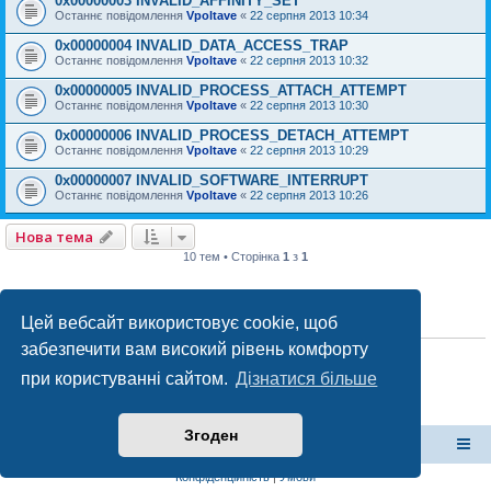
0x00000003 INVALID_AFFINITY_SET
Останнє повідомлення
Vpoltave
«
22 серпня 2013 10:34
0x00000004 INVALID_DATA_ACCESS_TRAP
Останнє повідомлення
Vpoltave
«
22 серпня 2013 10:32
0x00000005 INVALID_PROCESS_ATTACH_ATTEMPT
Останнє повідомлення
Vpoltave
«
22 серпня 2013 10:30
0x00000006 INVALID_PROCESS_DETACH_ATTEMPT
Останнє повідомлення
Vpoltave
«
22 серпня 2013 10:29
0x00000007 INVALID_SOFTWARE_INTERRUPT
Останнє повідомлення
Vpoltave
«
22 серпня 2013 10:26
Нова тема
10 тем • Сторінка
1
з
1
Цей вебсайт використовує cookie, щоб
ПРАВА ДОСТУПУ
забезпечити вам високий рівень комфорту
Ви
не можете
створювати нові теми у цьому форумі
Ви
не можете
відповідати на теми у цьому форумі
при користуванні сайтом.
Дізнатися більше
Ви
не можете
редагувати ваші повідомлення у цьому форумі
Ви
не можете
видаляти ваші повідомлення у цьому форумі
Ви
не можете
додавати файли у цьому форумі
Згоден
форум Полтави
Список форумів
Конфіденційність
|
Умови