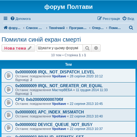
форум Полтави
Допомога
Реєстрація
Вхід
П
форум Полтави
Список форумів
Технічний
Програми для компютера
Операційні системи
Помилки синій екран смерті
о
Помилки синій екран смерті
ш
Пошук
Розширений пошу
Нова тема
у
10 тем • Сторінка
1
з
1
к
Тем
0x00000008 IRQL_NOT_DISPATCH_LEVEL
Останнє повідомлення
Vpoltave
«
28 серпня 2020 10:12
Відповіді:
2
0x00000009 IRQL_NOT_GREATER_OR_EQUAL
Останнє повідомлення
МастерВЕБА
«
11 грудня 2014 11:33
Відповіді:
1
CPU: 0xb200000000070f0f
Останнє повідомлення
Vpoltave
«
22 серпня 2013 10:45
0x00000001 APC_INDEX_MISMATCH
Останнє повідомлення
Vpoltave
«
22 серпня 2013 10:40
0x00000002 DEVICE_QUEUE_NOT_BUSY
Останнє повідомлення
Vpoltave
«
22 серпня 2013 10:37