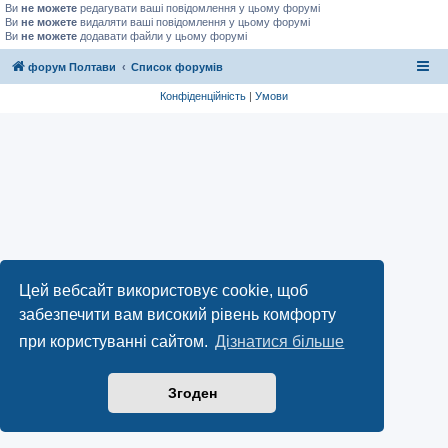
Ви
не можете
редагувати ваші повідомлення у цьому форумі
Ви
не можете
видаляти ваші повідомлення у цьому форумі
Ви
не можете
додавати файли у цьому форумі
форум Полтави
Список форумів
Конфіденційність
|
Умови
Цей вебсайт використовує cookie, щоб
забезпечити вам високий рівень комфорту
при користуванні сайтом.
Дізнатися більше
Згоден