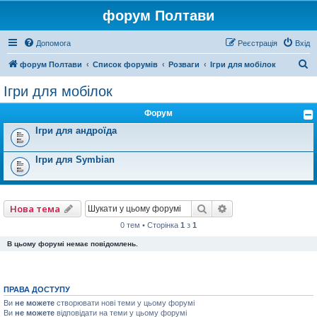
форум Полтави
Допомога
Реєстрація
Вхід
П
форум Полтави
Список форумів
Розваги
Ігри для мобілок
о
Ігри для мобілок
ш
Форум
у
Ігри для андроїда
к
Ігри для Symbian
Пошук
Розширений пошу
Нова тема
0 тем • Сторінка
1
з
1
В цьому форумі немає повідомлень.
ПРАВА ДОСТУПУ
Ви
не можете
створювати нові теми у цьому форумі
Ви
не можете
відповідати на теми у цьому форумі