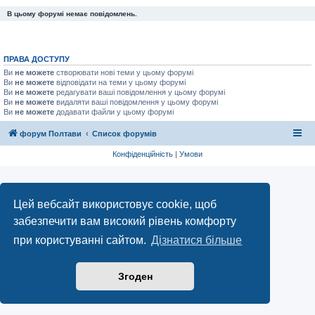
В цьому форумі немає повідомлень.
ПРАВА ДОСТУПУ
Ви
не можете
створювати нові теми у цьому форумі
Ви
не можете
відповідати на теми у цьому форумі
Ви
не можете
редагувати ваші повідомлення у цьому форумі
Ви
не можете
видаляти ваші повідомлення у цьому форумі
Ви
не можете
додавати файли у цьому форумі
форум Полтави
Список форумів
Конфіденційність
|
Умови
Цей вебсайт використовує cookie, щоб
забезпечити вам високий рівень комфорту
при користуванні сайтом.
Дізнатися більше
Згоден