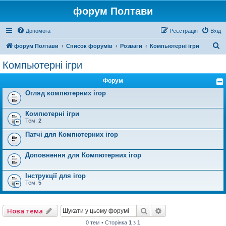
форум Полтави
Допомога
Реєстрація
Вхід
П
форум Полтави
Список форумів
Розваги
Компьютерні ігри
о
Компьютерні ігри
ш
Форум
у
Огляд компютерних ігор
к
Компютерні ігри
Тем:
2
Патчі для Компютерних ігор
Доповнення для Компютерних ігор
Інструкції для ігор
Тем:
5
Пошук
Розширений пошу
Нова тема
0 тем • Сторінка
1
з
1