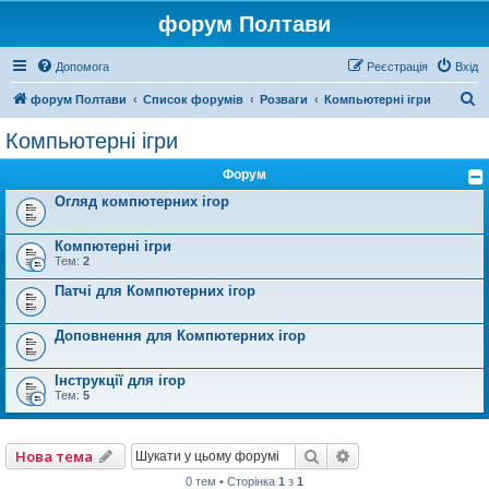
форум Полтави
Допомога
Реєстрація
Вхід
П
форум Полтави
Список форумів
Розваги
Компьютерні ігри
о
Компьютерні ігри
ш
Форум
у
Огляд компютерних ігор
к
Компютерні ігри
Тем:
2
Патчі для Компютерних ігор
Доповнення для Компютерних ігор
Інструкції для ігор
Тем:
5
Пошук
Розширений пошу
Нова тема
0 тем • Сторінка
1
з
1