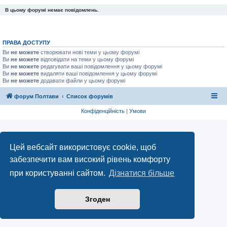
В цьому форумі немає повідомлень.
ПРАВА ДОСТУПУ
Ви
не можете
створювати нові теми у цьому форумі
Ви
не можете
відповідати на теми у цьому форумі
Ви
не можете
редагувати ваші повідомлення у цьому форумі
Ви
не можете
видаляти ваші повідомлення у цьому форумі
Ви
не можете
додавати файли у цьому форумі
форум Полтави
Список форумів
Конфіденційність
|
Умови
Цей вебсайт використовує cookie, щоб
забезпечити вам високий рівень комфорту
при користуванні сайтом.
Дізнатися більше
Згоден