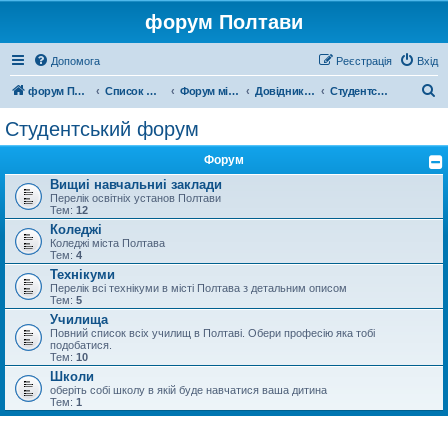
форум Полтави
Допомога
Реєстрація
Вхід
П
форум Полтави
Список форумів
Форум міста Полтава
Довідник Полтави
Студентський форум
о
Студентський форум
ш
Форум
у
Вищиі навчальниі заклади
к
Перелік освітніх установ Полтави
Тем:
12
Коледжі
Коледжі міста Полтава
Тем:
4
Технікуми
Перелік всі технікуми в місті Полтава з детальним описом
Тем:
5
Училища
Повний список всіх училищ в Полтаві. Обери професію яка тобі
подобатися.
Тем:
10
Школи
оберіть собі школу в якій буде навчатися ваша дитина
Тем:
1