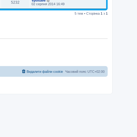
Vpoltave
5232
02 серпня 2014 16:49
5 тем • Сторінка
1
з
1
Видалити файли cookie
Часовий пояс
UTC+02:00