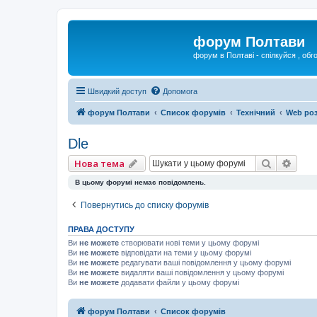
форум Полтави
форум в Полтаві - спілкуйся , обг
Швидкий доступ
Допомога
форум Полтави
Список форумів
Технічний
Web ро
Dle
Пошук
Розш
Нова тема
В цьому форумі немає повідомлень.
Повернутись до списку форумів
ПРАВА ДОСТУПУ
Ви
не можете
створювати нові теми у цьому форумі
Ви
не можете
відповідати на теми у цьому форумі
Ви
не можете
редагувати ваші повідомлення у цьому форумі
Ви
не можете
видаляти ваші повідомлення у цьому форумі
Ви
не можете
додавати файли у цьому форумі
форум Полтави
Список форумів