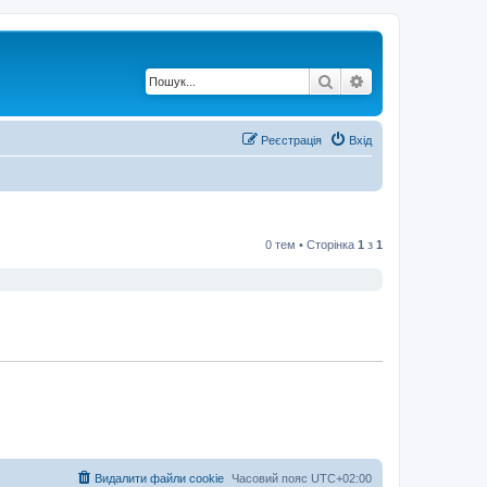
Пошук
Розширений по
Реєстрація
Вхід
0 тем • Сторінка
1
з
1
Видалити файли cookie
Часовий пояс
UTC+02:00