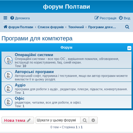
форум Полтави
Допомога
Реєстрація
Вхід
П
форум Полтави
Список форумів
Технічний
Програми для компютера
о
Програми для компютера
ш
Форум
у
Операційні системи
к
Операційні системи - все про ОС , вирішення помилок, обговорення,
інструкції по користуванню, faq, синій екран.
Тем:
10
Авторські програми
Авторський софт, підтримка і тестування, якщо ви автор програми можете
викласти її в цьому розділі.
Аудіо
програми для роботи з аудіо , редактори, плеєри, підкасти, конвертування.
Тем:
1
Офіс
редактори, читалки, все для роботи, в офісі.
Тем:
1
Пошук
Розширений пошу
Нова тема
0 тем • Сторінка
1
з
1