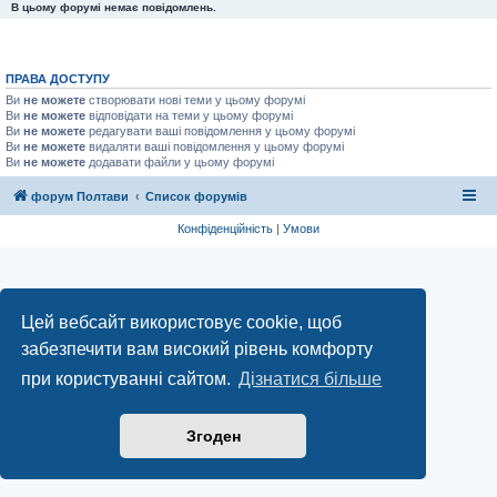
В цьому форумі немає повідомлень.
ПРАВА ДОСТУПУ
Ви
не можете
створювати нові теми у цьому форумі
Ви
не можете
відповідати на теми у цьому форумі
Ви
не можете
редагувати ваші повідомлення у цьому форумі
Ви
не можете
видаляти ваші повідомлення у цьому форумі
Ви
не можете
додавати файли у цьому форумі
форум Полтави
Список форумів
Конфіденційність
|
Умови
Цей вебсайт використовує cookie, щоб
забезпечити вам високий рівень комфорту
при користуванні сайтом.
Дізнатися більше
Згоден