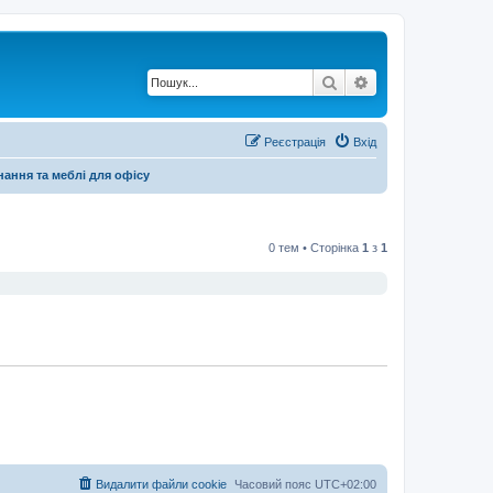
Пошук
Розширений по
Реєстрація
Вхід
ання та меблі для офісу
0 тем • Сторінка
1
з
1
Видалити файли cookie
Часовий пояс
UTC+02:00