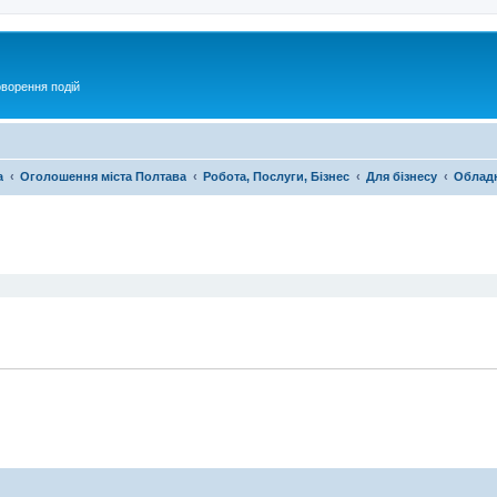
оворення подій
а
Оголошення міста Полтава
Робота, Послуги, Бізнес
Для бізнесу
Обладн
ирений пошук