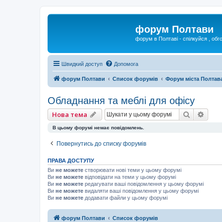
форум Полтави
форум в Полтаві - спілкуйся , обг
Швидкий доступ
Допомога
форум Полтави
Список форумів
Форум міста Полтав
Обладнання та меблі для офісу
Пошук
Розш
Нова тема
В цьому форумі немає повідомлень.
Повернутись до списку форумів
ПРАВА ДОСТУПУ
Ви
не можете
створювати нові теми у цьому форумі
Ви
не можете
відповідати на теми у цьому форумі
Ви
не можете
редагувати ваші повідомлення у цьому форумі
Ви
не можете
видаляти ваші повідомлення у цьому форумі
Ви
не можете
додавати файли у цьому форумі
форум Полтави
Список форумів