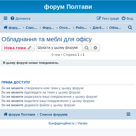
форум Полтави
Допомога
Реєстрація
Вхід
П
форум Полтави
Список форумів
Форум міста Полтава
Оголошення міста Полтава
Робота, Послуги, Бізнес
Для бізнесу
Обладнання та меблі для офісу
о
Обладнання та меблі для офісу
ш
Пошук
Розширений пошу
Нова тема
у
0 тем • Сторінка
1
з
1
к
В цьому форумі немає повідомлень.
ПРАВА ДОСТУПУ
Ви
не можете
створювати нові теми у цьому форумі
Ви
не можете
відповідати на теми у цьому форумі
Ви
не можете
редагувати ваші повідомлення у цьому форумі
Ви
не можете
видаляти ваші повідомлення у цьому форумі
Ви
не можете
додавати файли у цьому форумі
форум Полтави
Список форумів
Конфіденційність
|
Умови