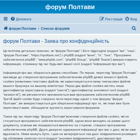
форум Полтави
Допомога
Реєстрація
Вхід
П
форум Полтави
Список форумів
о
форум Полтави - Заява про конфіденційність
ш
у
Ця політика детально пояснює, як “форум Полтави” і його підрозділи (надалі “ми”, “наш”,
“форум Полтави”, “https://vpoltave.net”) і phpBB (надалі “вони”, “їх”, “їхнє”, “Програмне
к
забезпечення phpBB”, “www.phpbb.com”, “phpBB Group”, “phpBB Teams”) використовують
інформацію, отриману під час будь-якої вашої сесії (надалі “інформація про вас”).
Інформація про вас збирається двома способами. По перше, перегляд “форум Полтави”
призведе до створення програмним забезпеченням phpBB деякої кількості файлів
cookies (невеликих текстових файлів, які завантажуються в папку тимчасових файлів
вашого браузера на вашому комп'ютері. Перші два файли cookies містять лише
ідентифікатор користувача (надалі “user-id”) і ідентифікатор анонімної сесії (надалі
“session-id”), які автоматично присвоюються вам програмним забезпеченням phpBB.
Третій файл cookie буде створено після перегляду однієї з тем форуму “форум
Полтави”, він використовується для зберігання інформації про те, які теми вже були
переглянуті вами, збільшуючи зручність користування форумом.
Також під час перегляду “форум Полтави”можливе створення файлів cookies, які не
стосуються програмного забезпечення phpBB, однак вони виходять за рамки цього
документу, оскільки він поширюється виключно на сторінки, створені програмним
забезпеченням phpBB. Друге джерело одержання інформації про вас є дані, які ви нам
відсилаєте. Ними можуть бути, і цим не вичерпуються такі дані: повідомлення розміщені
під обліковим записом гостя (надалі “анонімні повідомлення”), дані вказані при