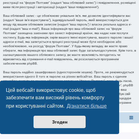
реєстрації на “форум Полтави” (надалі “ваш обліковий запис”) і повідомлення, розміщені
вами після реєстрації і авторизації (надалі “ваші повідомлення”).
Ваш обліковий запис - це обов'язково унікальне ім'я, яке дозволяє ідентифікувати вас
(надалі “ваше ім'я користувача”), індивідуальний пароль, який використовується для
входу під вашим обліковим записом (надалі “ваш пароль”) і власна реальна адреса e-
mail (надалі “ваш e-mail”). Ваша інформація про ваш обліковий запис на “форум
Полтави” захищена законами про захист інформації країни, яка надає нам послуги
хостингу. Будь-яка інформація, окрім вашого імені користувача, вашого паролю і вашої
адреси e-mail, яка запитується в процесі реєстрації може бути необхідною або
необов'язковою, на розсуд “форум Полтави”. У будь-якому випадку, ви маєте право
обирати, яка інформація про ваш обліковий запис буде загальнодоступною. Крім того, в
налаштуваннях вашого облікового запису, ви маєте можливість погодитись чи
відмовитись від отримання e-mail повідомлень, які розсилаються програмним
забезпеченням phpBB.
Ваш пароль надійно зашифровано (одностороннім хешем). Проте, не рекомендується
використання одного й того ж паролю на різних вебсайтах. Ваш пароль є єдиним
способом доступу до вашого облікового запису на “форум Полтави”, тому, будь ласка,
тримайте його в таємниці, і при будь-яких обставинах ніхто з “форум Полтави”, phpBB
Цей вебсайт використовує cookie, щоб
чи якісь треті особи, не мають права запитати ваш пароль. Якщо ви забудете ваш
пароль до вашого облікового запису, ви можете скористатись функцією “Я забув свій
забезпечити вам високий рівень комфорту
пароль”, яка передбачена програмним забезпеченням phpBB. Під час цієї процедури
вам буде необхідно ввести ваше ім'я користувача та ваш e-mail, після чого програмне
при користуванні сайтом.
Дізнатися більше
забезпечення phpBB згенерує новий пароль до вашого облікового запису.
форум Полтави
Список форумів
Згоден
Конфіденційність
|
Умови