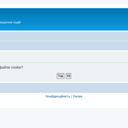
оворення подій
 файли cookie?
Конфіденційність
|
Умови