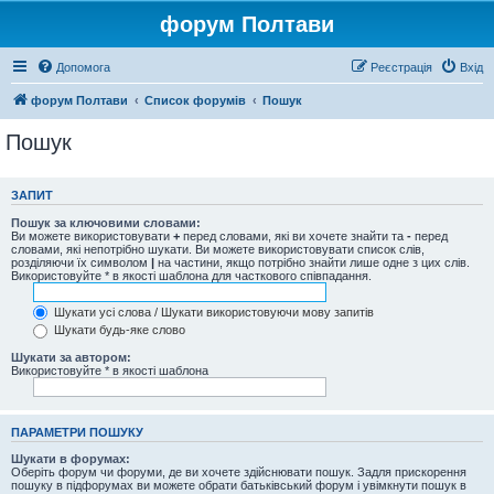
форум Полтави
Допомога
Реєстрація
Вхід
форум Полтави
Список форумів
Пошук
Пошук
ЗАПИТ
Пошук за ключовими словами:
Ви можете використовувати
+
перед словами, які ви хочете знайти та
-
перед
словами, які непотрібно шукати. Ви можете використовувати список слів,
розділяючи їх символом
|
на частини, якщо потрібно знайти лише одне з цих слів.
Використовуйте * в якості шаблона для часткового співпадання.
Шукати усі слова / Шукати використовуючи мову запитів
Шукати будь-яке слово
Шукати за автором:
Використовуйте * в якості шаблона
ПАРАМЕТРИ ПОШУКУ
Шукати в форумах:
Оберіть форум чи форуми, де ви хочете здійснювати пошук. Задля прискорення
пошуку в підфорумах ви можете обрати батьківський форум і увімкнути пошук в