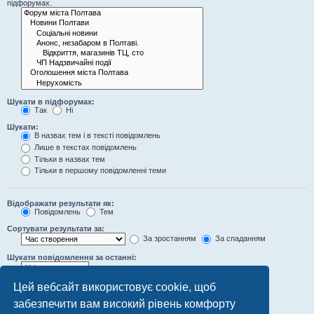
підфорумах.
Шукати в підфорумах:
Так
Ні
Шукати:
В назвах тем і в тексті повідомлень
Лише в текстах повідомлень
Тільки в назвах тем
Тільки в першому повідомленні теми
Відображати результати як:
Повідомлень
Тем
Сортувати результати за:
За зростанням
За спаданням
Шукати повідомлення за останні:
Цей вебсайт використовує cookie, щоб
Відображати перші:
RETURN_FIRST_EXPLAIN
забезпечити вам високий рівень комфорту
символів повідомлень