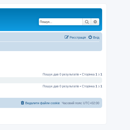
Пошук
Розширений по
Реєстрація
Вхід
Пошук дав 0 результатів • Сторінка
1
з
1
Пошук дав 0 результатів • Сторінка
1
з
1
Видалити файли cookie
Часовий пояс
UTC+02:00