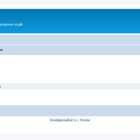
оворення подій
ми
.
Конфіденційність
|
Умови