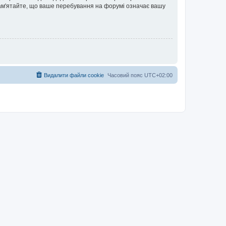
 Пам'ятайте, що ваше перебування на форумі означає вашу
Видалити файли cookie
Часовий пояс
UTC+02:00