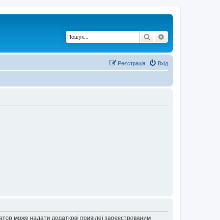
Пошук
Розширений по
Реєстрація
Вхід
ратор може надати додаткові привілеї зареєстрованим