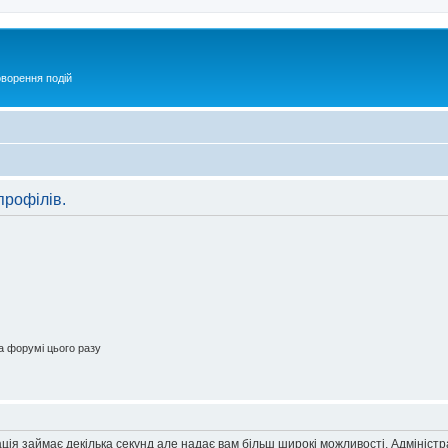
оворення подій
профілів.
 форумі цього разу
ація займає декілька секунд але надає вам більш широкі можливості. Адмініст