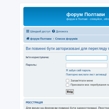
форум Полтави
форум в Полтаві - спілкуйся , обг
Швидкий доступ
Допомога
форум Полтави
Список форумів
Ви повинні бути авторизовані для перегляду 
Ім'я користувача:
Пароль:
Я забув свій пароль
Повторно вислати лист активації
Запам'ятати мене
Приховати моє перебування на
РЕЄСТРАЦІЯ
Для входу на форум ви повинні бути зареєстровані. Реєстр