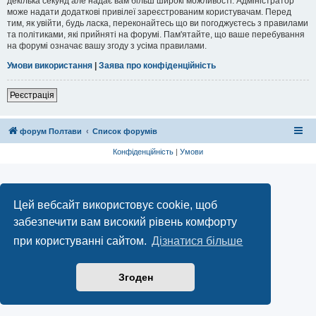
декілька секунд але надає вам більш широкі можливості. Адміністратор
може надати додаткові привілеї зареєстрованим користувачам. Перед
тим, як увійти, будь ласка, переконайтесь що ви погоджуєтесь з правилами
та політиками, які прийняті на форумі. Пам'ятайте, що ваше перебування
на форумі означає вашу згоду з усіма правилами.
Умови використання
|
Заява про конфіденційність
Реєстрація
форум Полтави
Список форумів
Конфіденційність
|
Умови
Цей вебсайт використовує cookie, щоб
забезпечити вам високий рівень комфорту
при користуванні сайтом.
Дізнатися більше
Згоден