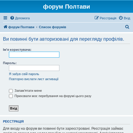
форум Полтави
Допомога
Реєстрація
Вхід
П
форум Полтави
Список форумів
о
Ви повинні бути авторизовані для перегляду профілів.
ш
у
Ім'я користувача:
к
Пароль:
Я забув свій пароль
Повторно вислати лист активації
Запам'ятати мене
Приховати моє перебування на форумі цього разу
РЕЄСТРАЦІЯ
Для входу на форум ви повинні бути зареєстровані. Реєстрація займає