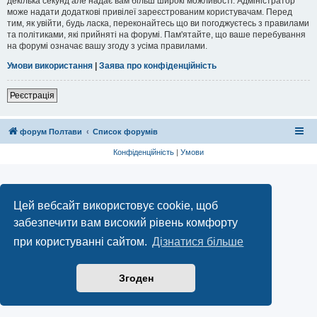
декілька секунд але надає вам більш широкі можливості. Адміністратор
може надати додаткові привілеї зареєстрованим користувачам. Перед
тим, як увійти, будь ласка, переконайтесь що ви погоджуєтесь з правилами
та політиками, які прийняті на форумі. Пам'ятайте, що ваше перебування
на форумі означає вашу згоду з усіма правилами.
Умови використання
|
Заява про конфіденційність
Реєстрація
форум Полтави
Список форумів
Конфіденційність
|
Умови
Цей вебсайт використовує cookie, щоб
забезпечити вам високий рівень комфорту
при користуванні сайтом.
Дізнатися більше
Згоден