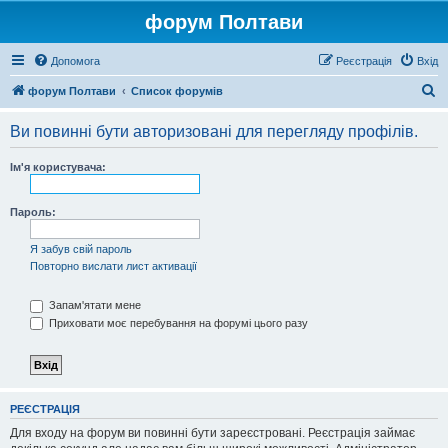
форум Полтави
Допомога
Реєстрація
Вхід
П
форум Полтави
Список форумів
о
Ви повинні бути авторизовані для перегляду профілів.
ш
у
Ім'я користувача:
к
Пароль:
Я забув свій пароль
Повторно вислати лист активації
Запам'ятати мене
Приховати моє перебування на форумі цього разу
РЕЄСТРАЦІЯ
Для входу на форум ви повинні бути зареєстровані. Реєстрація займає