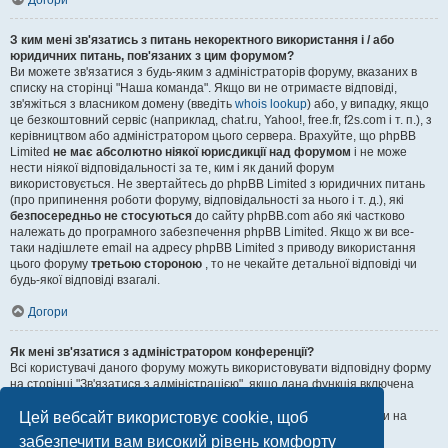
Догори
З ким мені зв'язатись з питань некоректного використання і / або
юридичних питань, пов'язаних з цим форумом?
Ви можете зв'язатися з будь-яким з адміністраторів форуму, вказаних в
списку на сторінці "Наша команда". Якщо ви не отримаєте відповіді,
зв'яжіться з власником домену (введіть
whois lookup
) або, у випадку, якщо
це безкоштовний сервіс (наприклад, chat.ru, Yahoo!, free.fr, f2s.com і т. п.), з
керівництвом або адміністратором цього сервера. Врахуйте, що phpBB
Limited
не має абсолютно ніякої юрисдикції над форумом
і не може
нести ніякої відповідальності за те, ким і як даний форум
використовується. Не звертайтесь до phpBB Limited з юридичних питань
(про припинення роботи форуму, відповідальності за нього і т. д.), які
безпосередньо не стосуються
до сайту phpBB.com або які частково
належать до програмного забезпечення phpBB Limited. Якщо ж ви все-
таки надішлете email на адресу phpBB Limited з приводу використання
цього форуму
третьою стороною
, то не чекайте детальної відповіді чи
будь-якої відповіді взагалі.
Догори
Як мені зв'язатися з адміністратором конференції?
Всі користувачі даного форуму можуть використовувати відповідну форму
на сторінці "Зв'язатися з адміністрацією", якщо дана функція включена
адміністратором.
Цей вебсайт використовує cookie, щоб
Зареєстровані користувачі також можуть скористатися контактами на
сторінці "Наша команда".
забезпечити вам високий рівень комфорту