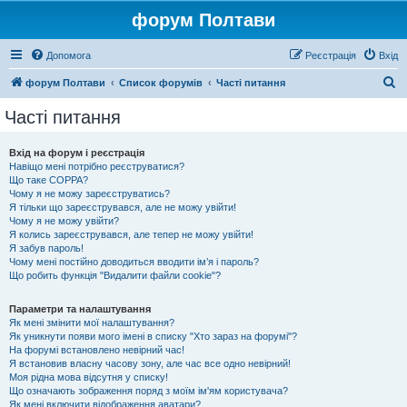
форум Полтави
Допомога
Реєстрація
Вхід
П
форум Полтави
Список форумів
Часті питання
о
Часті питання
ш
у
Вхід на форум і реєстрація
Навіщо мені потрібно реєструватися?
к
Що таке COPPA?
Чому я не можу зареєструватись?
Я тільки що зареєструвався, але не можу увійти!
Чому я не можу увійти?
Я колись зареєструвався, але тепер не можу увійти!
Я забув пароль!
Чому мені постійно доводиться вводити ім’я і пароль?
Що робить функція "Видалити файли cookie"?
Параметри та налаштування
Як мені змінити мої налаштування?
Як уникнути появи мого імені в списку "Хто зараз на форумі"?
На форумі встановлено невірний час!
Я встановив власну часову зону, але час все одно невірний!
Моя рідна мова відсутня у списку!
Що означають зображення поряд з моїм ім'ям користувача?
Як мені включити відображення аватари?