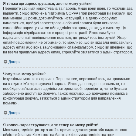
Я тільки що зареєструвався, але не можу увійти!
Перевірте свої ім'я користувача та пароль. Якщо вони вірні, то можливі два
варіанти. Якщо включена підтримка COPPA і при реєстрації ви вказали, що
вам менше 13 років, дотримуйтесь інструкцій. На деяких форумах
вимагається, щоб усі зареєстровані облікові записи були активовані
самостійно користувачами або адміністратором до входу в систему. Ця
інформація відображається в процесі реєстрації. Якщо вам було
надіслано email-повідомлення поштою, дотримуйтесь інструкцій. Якщо
email-повідомлення не отримано, то можливо, що ви вказали неправильну
адресу email або вона заблокований спам-фільтром. Якщо ви впевнені, що
ви ввели правильну адресу email, спробуйте зв'язатися з адміністратором.
Догори
Чому я не можу увійти?
Існує кілька можливих причин. Перш за все, переконайтесь, чи правильно
ви вводите ім'я користувача і пароль. Якщо дані введені правильно, то
необхідно зв'язатися з адміністратором, щоб перевірити, чи не був вам
заборонено доступ до форуму. Також можливо, що допущена помилка в
конфігурації форуму, зв'яжіться з адміністратором для виправлення
помилки.
Догори
Я колись зареєструвався, але тепер не можу увійти!
Можливо, адміністратор з якоїсь причини деактивував або видалив ваш
обліковий запис. Крім того, на багатьох форумах адміністратори