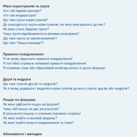
Рівні користувачів та групи
Хто такі Адміністратори?
Хто такі модератори?
Що таке групи користувачів?
Де знаходяться групи користувачів і як мені приєднатись до них?
Як мені стати Лідером групи?
Чому групи відображаються різними кольорами?
Що таке група за замовчуванням?
Що таке "Наша команда"?
Приватні повідомлення
Я не можу відсилати приватні повідомлення!
Я постійно отримую небажані приватні повідомлення!
Я отримав спам або образливий email від когось із цього форуму!
Друзі та недруги
Що таке список друзів та недругів?
Як я можу додавати / видаляти користувачів до мого списку друзів або недругів?
Пошук по форумах
Як мені здійснити пошук на форумі?
Чому мій пошук не дає результатів?
В результаті пошуку я отримав порожню сторінку!
Як мені знайти учасників форуму?
Як мені знайти власні повідомлення та теми?
Абонементи і закладки