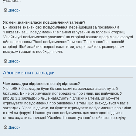
учасника".
Догори
Як мені знайти власні повідомлення та теми?
Ви можете знайти свої повідомлення, перейшовши за посиланням
"Показати ваші повідомлення" в панелі керування на головній сторінці,
"Знайти усі повідомлення учасника" на сторінці вашого профілю на форумі
або посиланням "Ваші повідомлення" в меню "Посилання"на головній
сторінці. Щоб знайти створені вами теми, скористайтесь розширеним
пошуком і задайте необхідні поля.
Догори
Абонементи і закладки
Чим закладки відрізняються від підписок?
У phpBB 3.0 закладки були більше схожі на закладки в вашому веб-
браузері. Ви не отримували попереджень про зміни, що відбулися. У
phpBB 3.1 закладки більше нагадують підписки на теми. Ви можете
отримувати повідомлення про оновлення в темі, що знаходиться у вас в
закладках. У разі підписки, ви будете отримувати повідомлення про зміни
в темі чи форумі. Налаштування повідомлень для закладок і підписок
можна задати на вкладці "Особисті налаштування" особистого розділу.
Догори