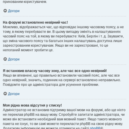
прихованим користувачем.
Догори
На форумі встановлено невірний час!
Можливо, відображається час, що відповідає іншому часовому поясу, а не
тому, в якому перебуваєте ви. В цьому випадку змініть в налаштуваннях
часовий пояс на той, в якому ви перебуваєте: Київ, Берлін і т. д. Зауважте,
що зміна часового поясу та багатьох інших налаштувань доступна лише
зареєстрованим користувачам. Якщо ви не зареєстровані, то це
непоганий момент зробити це.
Догори
Я встановив власну часову зону, але час все одно невірний!
Якщо ви впевнені, що правильно встановили часовий пояс, але час все
одно невірний, значить, годинник на сервері встановлено неправильно.
Повідомте про це адміністратора для усунення проблеми.
Догори
Моя рідна мова відсутня у списку!
Адміністратор не встановив підтримку вашої мови на форумі, або ще ніхто
не переклав phpBB на вашу мову. Спробуйте запитати адміністратора, чи
може він встановити необхідний вам мовний пакет. Якщо такого мовного
пакета не існує, то ви самі можете перекласти phpBB на свою рідну мову.
Додаткову інформацію ви можете отримати на сайті
phpBB
®.