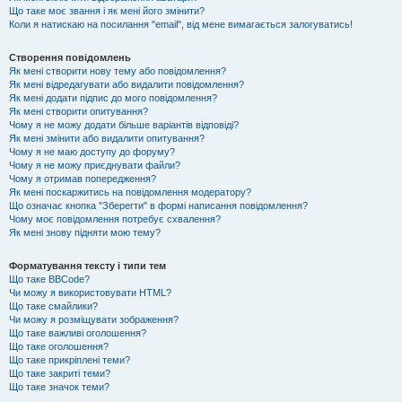
Що таке моє звання і як мені його змінити?
Коли я натискаю на посилання "email", від мене вимагається залогуватись!
Створення повідомлень
Як мені створити нову тему або повідомлення?
Як мені відредагувати або видалити повідомлення?
Як мені додати підпис до мого повідомлення?
Як мені створити опитування?
Чому я не можу додати більше варіантів відповіді?
Як мені змінити або видалити опитування?
Чому я не маю доступу до форуму?
Чому я не можу приєднувати файли?
Чому я отримав попередження?
Як мені поскаржитись на повідомлення модератору?
Що означає кнопка "Зберегти" в формі написання повідомлення?
Чому моє повідомлення потребує схвалення?
Як мені знову підняти мою тему?
Форматування тексту і типи тем
Що таке BBCode?
Чи можу я використовувати HTML?
Що таке смайлики?
Чи можу я розміщувати зображення?
Що таке важливі оголошення?
Що таке оголошення?
Що таке прикріплені теми?
Що таке закриті теми?
Що таке значок теми?