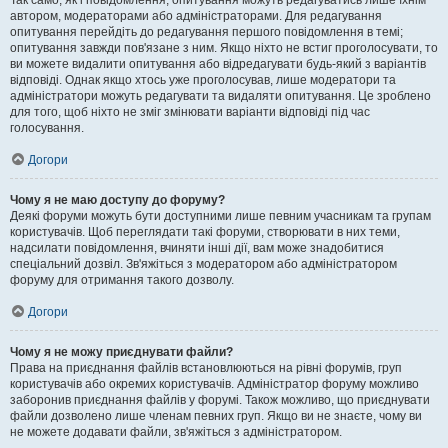
Так само, як і повідомлення, опитування можуть редагуватись лише їхнім
автором, модераторами або адміністраторами. Для редагування
опитування перейдіть до редагування першого повідомлення в темі;
опитування завжди пов'язане з ним. Якщо ніхто не встиг проголосувати, то
ви можете видалити опитування або відредагувати будь-який з варіантів
відповіді. Однак якщо хтось уже проголосував, лише модератори та
адміністратори можуть редагувати та видаляти опитування. Це зроблено
для того, щоб ніхто не зміг змінювати варіанти відповіді під час
голосування.
Догори
Чому я не маю доступу до форуму?
Деякі форуми можуть бути доступними лише певним учасникам та групам
користувачів. Щоб переглядати такі форуми, створювати в них теми,
надсилати повідомлення, вчиняти інші дії, вам може знадобитися
спеціальний дозвіл. Зв'яжіться з модератором або адміністратором
форуму для отримання такого дозволу.
Догори
Чому я не можу приєднувати файли?
Права на приєднання файлів встановлюються на рівні форумів, груп
користувачів або окремих користувачів. Адміністратор форуму можливо
заборонив приєднання файлів у форумі. Також можливо, що приєднувати
файли дозволено лише членам певних груп. Якщо ви не знаєте, чому ви
не можете додавати файли, зв'яжіться з адміністратором.