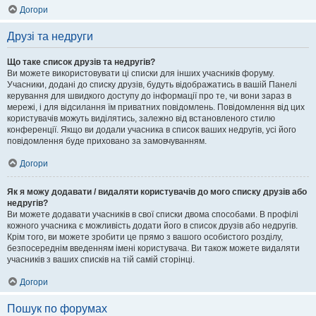
Догори
Друзі та недруги
Що таке список друзів та недругів?
Ви можете використовувати ці списки для інших учасників форуму.
Учасники, додані до списку друзів, будуть відображатись в вашій Панелі
керування для швидкого доступу до інформації про те, чи вони зараз в
мережі, і для відсилання їм приватних повідомлень. Повідомлення від цих
користувачів можуть виділятись, залежно від встановленого стилю
конференції. Якщо ви додали учасника в список ваших недругів, усі його
повідомлення буде приховано за замовчуванням.
Догори
Як я можу додавати / видаляти користувачів до мого списку друзів або
недругів?
Ви можете додавати учасників в свої списки двома способами. В профілі
кожного учасника є можливість додати його в список друзів або недругів.
Крім того, ви можете зробити це прямо з вашого особистого розділу,
безпосереднім введенням імені користувача. Ви також можете видаляти
учасників з ваших списків на тій самій сторінці.
Догори
Пошук по форумах