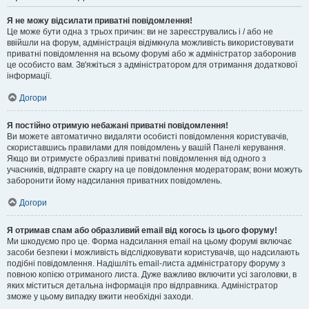
Я не можу відсилати приватні повідомлення!
Це може бути одна з трьох причин: ви не зареєструвались і / або не
ввійшли на форум, адміністрація відімкнула можливість використовувати
приватні повідомлення на всьому форумі або ж адміністратор заборонив
це особисто вам. Зв'яжіться з адміністратором для отримання додаткової
інформації.
Догори
Я постійно отримую небажані приватні повідомлення!
Ви можете автоматично видаляти особисті повідомлення користувачів,
скориставшись правилами для повідомлень у вашій Панелі керування.
Якщо ви отримуєте образливі приватні повідомлення від одного з
учасників, відправте скаргу на це повідомлення модераторам; вони можуть
заборонити йому надсилання приватних повідомлень.
Догори
Я отримав спам або образливий email від когось із цього форуму!
Ми шкодуємо про це. Форма надсилання email на цьому форумі включає
засоби безпеки і можливість відслідковувати користувачів, що надсилають
подібні повідомлення. Надішліть email-листа адміністратору форуму з
повною копією отриманого листа. Дуже важливо включити усі заголовки, в
яких міститься детальна інформація про відправника. Адміністратор
зможе у цьому випадку вжити необхідні заходи.