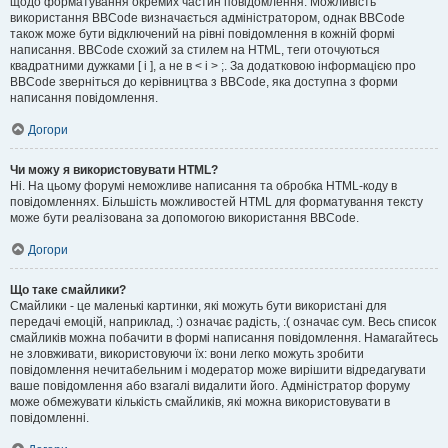
щодо форматування окремих частин повідомлення. Можливість
використання BBCode визначається адміністратором, однак BBCode
також може бути відключений на рівні повідомлення в кожній формі
написання. BBCode схожий за стилем на HTML, теги оточуються
квадратними дужками [ і ], а не в < і > ;. За додатковою інформацією про
BBCode зверніться до керівництва з BBCode, яка доступна з форми
написання повідомлення.
Догори
Чи можу я використовувати HTML?
Ні. На цьому форумі неможливе написання та обробка HTML-коду в
повідомленнях. Більшість можливостей HTML для форматування тексту
може бути реалізована за допомогою використання BBCode.
Догори
Що таке смайлики?
Смайлики - це маленькі картинки, які можуть бути використані для
передачі емоцій, наприклад, :) означає радість, :( означає сум. Весь список
смайликів можна побачити в формі написання повідомлення. Намагайтесь
не зловживати, використовуючи їх: вони легко можуть зробити
повідомлення нечитабельним і модератор може вирішити відредагувати
ваше повідомлення або взагалі видалити його. Адміністратор форуму
може обмежувати кількість смайликів, які можна використовувати в
повідомленні.