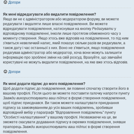
Догори
Як мені відредагувати або видалити повідомлення?
Якщо ви не є адміністратором або модератором форуму, ви можете
редагувати і видаляти лише власні повідомлення. Ви можете
відредагувати повідомлення, натиснувши на кнопку
Редагувати
у
відповідному повідомленні, інколи лише протягом обмеженого часу з
моменту створення. Якщо хтось вже відповів на повідомлення, то під ним
з'явиться невеличкий напис, який показує скільки разів ви редагували, а
також дату і час останньої з них. Воно не з'явиться, якщо повідомлення
редагував адміністратор або модератор, хоча вони можуть залишити
інформацію про зроблені зміни на свій розсуд. Врахуйте, що звичайні
користувачі не можуть видалити повідомлення, на яке вже хтось відповів.
Догори
Як мені додати підпис до мого повідомлення?
Щоб додати підпис до повідомлення, ви повинні спочатку створити його в
вашому профілі. Після цього ви можете поставити галочку напроти пункту
Завжди використовувати ваш підпис
в формі створення повідомлення,
щоб підпис приєднався. Ви також можете налаштувати приєднання
підпису за замовчуванням до усіх ваших повідомлень, зробивши
відповідний вибір у параграфі "Відправлення повідомлень" пункту
"Особисті налаштування" у вашому профілі. Незважаючи на це, ви
зможете скасувати додавання підпису в окремих повідомлення, знявши
прапорець
Завжди використовувати ваш підпис
в формі створення
повідомлення.