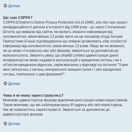
Догори
Що таке COPPA?
COPPA (Children's Online Privacy Protection Act of 1998), або Акт про захист
конфіденційності дитини в інтернеті від 1998 року - це закон Сполучених
Штатів, що вимагає від сайтів, які можуть збирати інформацію від
неповнолітніх, віком менше 13 років, мати на це письмову згоду батьків.
Припустимо й інше підтвердження що опікуни дозволяють збір особистої
інформації від неповнолітніх, віком менше 13 років. Якщо ви не впевнені,
чи це може стосуватись вас або форуму, зверніться за допомогою до
юрисконсульта. Зверніть увагу, що phpBB Limited адміністрація даної
конференції не може надавати консультацій з юридичних питань і не є
об'єктом юридичних відносин, окрім вказаних у відповіді на питання "З ким
мені зв'язатись з питань некоректного використання і / або юридичних
питань, пов'язаних з цим форумом?".
Догори
Чому я не можу зареєструватись?
Можливо адміністратор форуму відключив реєстрацію нових користувачів.
Також можливо, що він заблокував вашу IP-адресу або ім'я користувача,
яке ви намагаєтесь зареєструвати. Зверніться за допомогою до
адміністратора форуму.
Догори