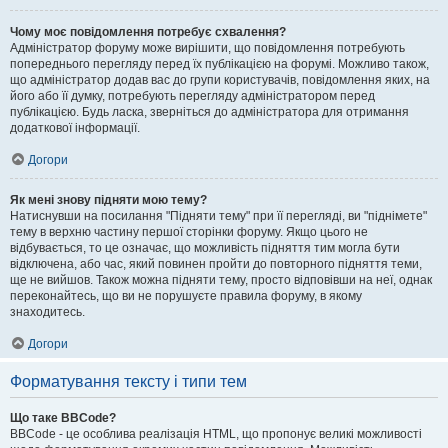
Чому моє повідомлення потребує схвалення?
Адміністратор форуму може вирішити, що повідомлення потребують
попереднього перегляду перед їх публікацією на форумі. Можливо також,
що адміністратор додав вас до групи користувачів, повідомлення яких, на
його або її думку, потребують перегляду адміністратором перед
публікацією. Будь ласка, зверніться до адміністратора для отримання
додаткової інформації.
Догори
Як мені знову підняти мою тему?
Натиснувши на посилання "Підняти тему" при її перегляді, ви "піднімете"
тему в верхню частину першої сторінки форуму. Якщо цього не
відбувається, то це означає, що можливість підняття тим могла бути
відключена, або час, який повинен пройти до повторного підняття теми,
ще не вийшов. Також можна підняти тему, просто відповівши на неї, однак
переконайтесь, що ви не порушуєте правила форуму, в якому
знаходитесь.
Догори
Форматування тексту і типи тем
Що таке BBCode?
BBCode - це особлива реалізація HTML, що пропонує великі можливості