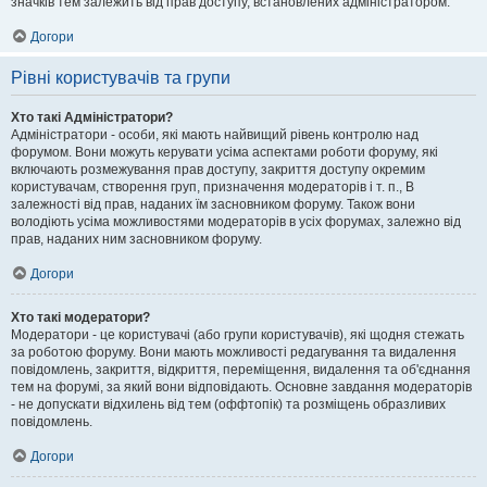
значків тем залежить від прав доступу, встановлених адміністратором.
Догори
Рівні користувачів та групи
Хто такі Адміністратори?
Адміністратори - особи, які мають найвищий рівень контролю над
форумом. Вони можуть керувати усіма аспектами роботи форуму, які
включають розмежування прав доступу, закриття доступу окремим
користувачам, створення груп, призначення модераторів і т. п., В
залежності від прав, наданих їм засновником форуму. Також вони
володіють усіма можливостями модераторів в усіх форумах, залежно від
прав, наданих ним засновником форуму.
Догори
Хто такі модератори?
Модератори - це користувачі (або групи користувачів), які щодня стежать
за роботою форуму. Вони мають можливості редагування та видалення
повідомлень, закриття, відкриття, переміщення, видалення та об'єднання
тем на форумі, за який вони відповідають. Основне завдання модераторів
- не допускати відхилень від тем (оффтопік) та розміщень образливих
повідомлень.
Догори