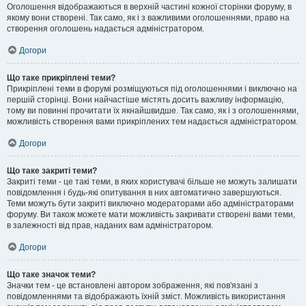
Оголошення відображаються в верхній частині кожної сторінки форуму, в
якому вони створені. Так само, як і з важливими оголошеннями, право на
створення оголошень надається адміністратором.
Догори
Що таке прикріплені теми?
Прикріплені теми в форумі розміщуються під оголошеннями і виключно на
першій сторінці. Вони найчастіше містять досить важливу інформацію,
тому ви повинні прочитати їх якнайшвидше. Так само, як і з оголошеннями,
можливість створення вами прикріплених тем надається адміністратором.
Догори
Що таке закриті теми?
Закриті теми - це такі теми, в яких користувачі більше не можуть залишати
повідомлення і будь-які опитування в них автоматично завершуються.
Теми можуть бути закриті виключно модераторами або адміністраторами
форуму. Ви також можете мати можливість закривати створені вами теми,
в залежності від прав, наданих вам адміністратором.
Догори
Що таке значок теми?
Значки тем - це встановлені автором зображення, які пов'язані з
повідомленнями та відображають їхній зміст. Можливість використання