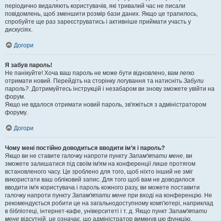
періодично видаляють користувачів, які тривалий час не писали
повідомлень, щоб зменшити розмір бази даних. Якщо це трапилось,
спробуйте ще раз зареєструватись і активніше приймати участь у
дискусіях.
Догори
Я забув пароль!
Не панікуйте! Хоча ваш пароль не може бути відновлено, вам легко
отримати новий. Перейдіть на сторінку логування та натисніть
Забули
пароль?
. Дотримуйтесь інструкцій і незабаром ви знову зможете увійти на
форум.
Якщо не вдалося отримати новий пароль, зв'яжіться з адміністратором
форуму.
Догори
Чому мені постійно доводиться вводити ім’я і пароль?
Якщо ви не ставите галочку напроти пункту
Запам'ятати мене
, ви
зможете залишатися під своїм ім'ям на конференції лише протягом
встановленого часу. Це зроблено для того, щоб ніхто інший не зміг
використати ваш обліковий запис. Для того щоб вам не доводилося
вводити ім'я користувача і пароль кожного разу, ви можете поставити
галочку напроти пункту
Запам'ятати мене
при вході на конференцію. Не
рекомендується робити це на загальнодоступному комп'ютері, наприклад
в бібліотеці, інтернет-кафе, університеті і т. д. Якщо пункт
Запам'ятати
мене
відсутній, це означає, що адміністратор вимкнув цю функцію.