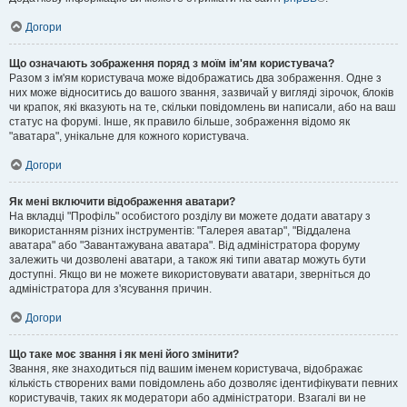
Догори
Що означають зображення поряд з моїм ім'ям користувача?
Разом з ім'ям користувача може відображатись два зображення. Одне з
них може відноситись до вашого звання, зазвичай у вигляді зірочок, блоків
чи крапок, які вказують на те, скільки повідомлень ви написали, або на ваш
статус на форумі. Інше, як правило більше, зображення відомо як
"аватара", унікальне для кожного користувача.
Догори
Як мені включити відображення аватари?
На вкладці "Профіль" особистого розділу ви можете додати аватару з
використанням різних інструментів: "Галерея аватар", "Віддалена
аватара" або "Завантажувана аватара". Від адміністратора форуму
залежить чи дозволені аватари, а також які типи аватар можуть бути
доступні. Якщо ви не можете використовувати аватари, зверніться до
адміністратора для з'ясування причин.
Догори
Що таке моє звання і як мені його змінити?
Звання, яке знаходиться під вашим іменем користувача, відображає
кількість створених вами повідомлень або дозволяє ідентифікувати певних
користувачів, таких як модератори або адміністратори. Взагалі ви не