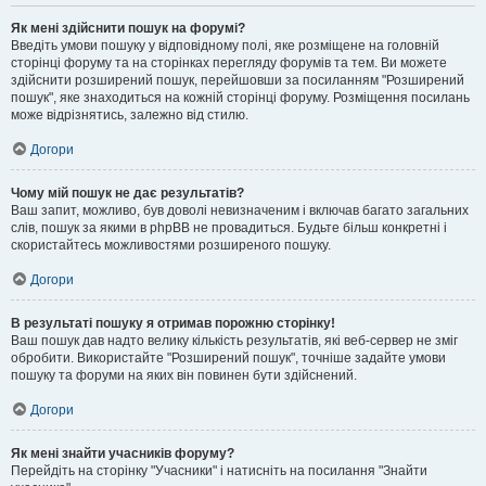
Як мені здійснити пошук на форумі?
Введіть умови пошуку у відповідному полі, яке розміщене на головній
сторінці форуму та на сторінках перегляду форумів та тем. Ви можете
здійснити розширений пошук, перейшовши за посиланням "Розширений
пошук", яке знаходиться на кожній сторінці форуму. Розміщення посилань
може відрізнятись, залежно від стилю.
Догори
Чому мій пошук не дає результатів?
Ваш запит, можливо, був доволі невизначеним і включав багато загальних
слів, пошук за якими в phpBB не провадиться. Будьте більш конкретні і
скористайтесь можливостями розширеного пошуку.
Догори
В результаті пошуку я отримав порожню сторінку!
Ваш пошук дав надто велику кількість результатів, які веб-сервер не зміг
обробити. Використайте "Розширений пошук", точніше задайте умови
пошуку та форуми на яких він повинен бути здійснений.
Догори
Як мені знайти учасників форуму?
Перейдіть на сторінку "Учасники" і натисніть на посилання "Знайти