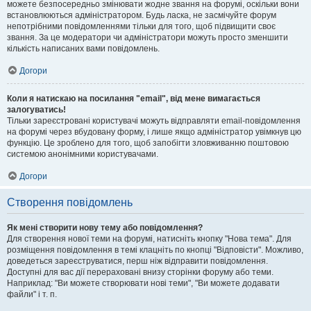
можете безпосередньо змінювати жодне звання на форумі, оскільки вони
встановлюються адміністратором. Будь ласка, не засмічуйте форум
непотрібними повідомленнями тільки для того, щоб підвищити своє
звання. За це модератори чи адміністратори можуть просто зменшити
кількість написаних вами повідомлень.
Догори
Коли я натискаю на посилання "email", від мене вимагається
залогуватись!
Тільки зареєстровані користувачі можуть відправляти email-повідомлення
на форумі через вбудовану форму, і лише якщо адміністратор увімкнув цю
функцію. Це зроблено для того, щоб запобігти зловживанню поштовою
системою анонімними користувачами.
Догори
Створення повідомлень
Як мені створити нову тему або повідомлення?
Для створення нової теми на форумі, натисніть кнопку "Нова тема". Для
розміщення повідомлення в темі клацніть по кнопці "Відповісти". Можливо,
доведеться зареєструватися, перш ніж відправити повідомлення.
Доступні для вас дії перераховані внизу сторінки форуму або теми.
Наприклад: "Ви можете створювати нові теми", "Ви можете додавати
файли" і т. п.