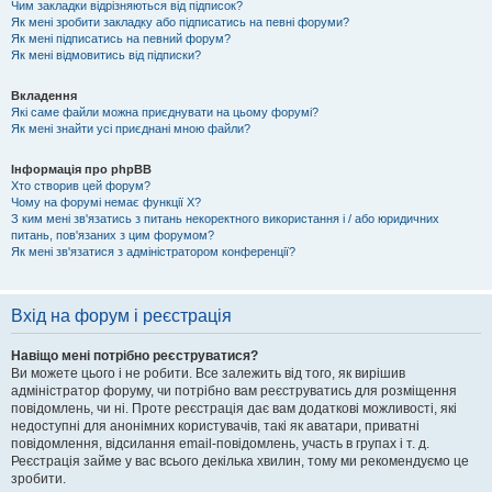
Чим закладки відрізняються від підписок?
Як мені зробити закладку або підписатись на певні форуми?
Як мені підписатись на певний форум?
Як мені відмовитись від підписки?
Вкладення
Які саме файли можна приєднувати на цьому форумі?
Як мені знайти усі приєднані мною файли?
Інформація про phpBB
Хто створив цей форум?
Чому на форумі немає функції X?
З ким мені зв'язатись з питань некоректного використання і / або юридичних
питань, пов'язаних з цим форумом?
Як мені зв'язатися з адміністратором конференції?
Вхід на форум і реєстрація
Навіщо мені потрібно реєструватися?
Ви можете цього і не робити. Все залежить від того, як вирішив
адміністратор форуму, чи потрібно вам реєструватись для розміщення
повідомлень, чи ні. Проте реєстрація дає вам додаткові можливості, які
недоступні для анонімних користувачів, такі як аватари, приватні
повідомлення, відсилання email-повідомлень, участь в групах і т. д.
Реєстрація займе у вас всього декілька хвилин, тому ми рекомендуємо це
зробити.