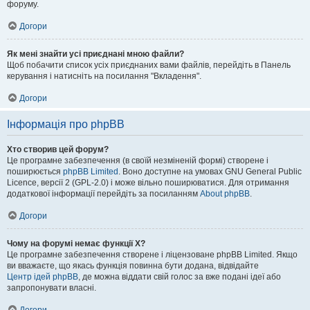
форуму.
Догори
Як мені знайти усі приєднані мною файли?
Щоб побачити список усіх приєднаних вами файлів, перейдіть в Панель
керування і натисніть на посилання "Вкладення".
Догори
Інформація про phpBB
Хто створив цей форум?
Це програмне забезпечення (в своїй незміненій формі) створене і
поширюється
phpBB Limited
. Воно доступне на умовах GNU General Public
Licence, версії 2 (GPL-2.0) і може вільно поширюватися. Для отримання
додаткової інформації перейдіть за посиланням
About phpBB
.
Догори
Чому на форумі немає функції X?
Це програмне забезпечення створене і ліцензоване phpBB Limited. Якщо
ви вважаєте, що якась функція повинна бути додана, відвідайте
Центр ідей phpBB
, де можна віддати свій голос за вже подані ідеї або
запропонувати власні.