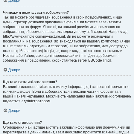
Догори
Чи можу я розміщувати зображення?
Так, ви можете розміщувати зображення в своїх повідомленнях. Якщо
адміністратор дозволив приєднання файлів, ви можете завантажити
зображення на форум. Якщо ні, ви повинні розмістити посилання на
зображення, збережене на загальнодоступному веб-сервері. Наприклад:
http://www.example.com/my-picture.gif. Ви не можете розміщувати
посилання ні на зображення, які знаходяться на вашому комп'ютері (якщо
він не є загальнодоступним сервером), ні на зображення, для доступу до
яких потрібна автентифікація, як, наприклад, такі як поштові скриньки
Hotmail або Yahoo, захищені паролем сайти і т. п. Для відображення
зображення в повідомленні, скористайтесь тегом BBCode [img].
Догори
Що таке важливі оголошення?
Важливі оголошення містять важливу інформацію, і ви повинні прочитати
їх якнайшвидше. Вони відображаються в верхній частині форуму та у
вашій Панелі керування. Можливість написання вами важливих оголошень
надається адміністратором.
Догори
Що таке оголошення?
Оголошення найчастіше містять важливу інформацію для форуму, який ви
переглядаєте в даний момент, і вам необхідно прочитати їх якнайшвидше.