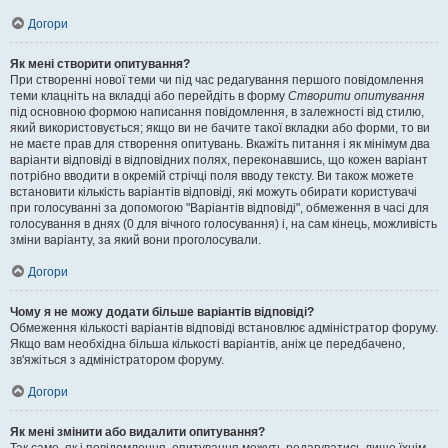
Догори
Як мені створити опитування?
При створенні нової теми чи під час редагування першого повідомлення
теми клацніть на вкладці або перейдіть в форму
Створити опитування
під основною формою написання повідомлення, в залежності від стилю,
який використовується; якщо ви не бачите такої вкладки або форми, то ви
не маєте прав для створення опитувань. Вкажіть питання і як мінімум два
варіанти відповіді в відповідних полях, переконавшись, що кожен варіант
потрібно вводити в окремій стрічці поля вводу тексту. Ви також можете
встановити кількість варіантів відповіді, які можуть обирати користувачі
при голосуванні за допомогою "Варіантів відповіді", обмеження в часі для
голосування в днях (0 для вічного голосування) і, на сам кінець, можливість
зміни варіанту, за який вони проголосували.
Догори
Чому я не можу додати більше варіантів відповіді?
Обмеження кількості варіантів відповіді встановлює адміністратор форуму.
Якщо вам необхідна більша кількості варіантів, аніж це передбачено,
зв'яжіться з адміністратором форуму.
Догори
Як мені змінити або видалити опитування?