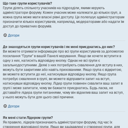
Що таке групи користувачів?
Групи ділять спільноту учасників на підрозділи, якими керують
адміністратори форуму. Кожен учасник може належати до кількох груп, а
кожна група може мати власні рівні доступу. Це полегшує адміністраторам
призначити кількох користувачів, наприклад, модераторами або надати їм
доступ до приватних форумів.
Догори
Де знаходяться групи користувачів і як мені приєднатись до них?
Ви можете отримати інформацію про всі групи користувачів за допомогою
посилання "Групи" в вашій Панелі керування. Якщо ви хочете вступити в
одну з них, натисніть відповідну кнопку. Однак не всі групи є
загальнодоступними. Деякі з них потребують схвалення для вступу в них,
можуть бути закритими або навіть прихованими. Якщо група є відкритою,
ви можете вступити до неї, натиснувши відповідну кнопку. Якщо група
потребує схвалення в групі, ви можете відправити запит на вступ,
натиснувши відповідну кнопку. Лідер групи повинен схвалити ваш запит в
групі і може запитати, чому ви бажаєте приєднатись. Будь ласка, не
діставайте лідера групи питаннями, чому він відхилив ваш запит на вступ,
у нього можуть бути для цього свої причини.
Догори
Як мені стати Лідером групи?
Як правило, лідерів призначають адміністратори форуму, під час їх
створення відповідної групи. Якщо ви зацікавлені у створенні групи, для