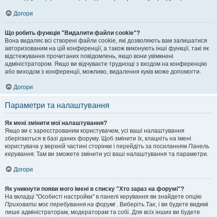
Догори
Що робить функція "Видалити файли cookie"?
Вона видаляє всі створені файли cookie, які дозволяють вам залишатися
авторизованим на цій конференції, а також виконують інші функції, такі як
відстежування прочитаних повідомлень, якщо вони увімкнені
адміністратором. Якщо ви відчуваєте труднощі з входом на конференцію
або виходом з конференції, можливо, видалення куків може допомогти.
Догори
Параметри та налаштування
Як мені змінити мої налаштування?
Якщо ви є зареєстрованим користувачем, усі ваші налаштування
зберігаються в базі даних форуму. Щоб змінити їх, клацніть на імені
користувача у верхній частині сторінки і перейдіть за посиланням
Панель
керування
. Там ви зможете змінити усі ваші налаштування та параметри.
Догори
Як уникнути появи мого імені в списку "Хто зараз на форумі"?
На вкладці "Особисті настройки" в панелі керування ви знайдете опцію
Приховати моє перебування на форумі
. Виберіть
Так
, і ви будете видимі
лише адміністраторам, модераторам та собі. Для всіх інших ви будете