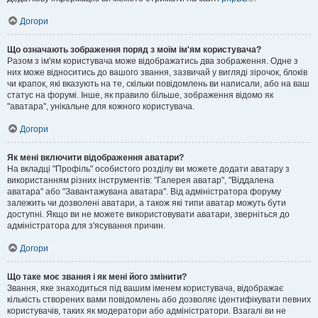
Догори
Що означають зображення поряд з моїм ім'ям користувача?
Разом з ім'ям користувача може відображатись два зображення. Одне з
них може відноситись до вашого звання, зазвичай у вигляді зірочок, блоків
чи крапок, які вказують на те, скільки повідомлень ви написали, або на ваш
статус на форумі. Інше, як правило більше, зображення відомо як
"аватара", унікальне для кожного користувача.
Догори
Як мені включити відображення аватари?
На вкладці "Профіль" особистого розділу ви можете додати аватару з
використанням різних інструментів: "Галерея аватар", "Віддалена
аватара" або "Завантажувана аватара". Від адміністратора форуму
залежить чи дозволені аватари, а також які типи аватар можуть бути
доступні. Якщо ви не можете використовувати аватари, зверніться до
адміністратора для з'ясування причин.
Догори
Що таке моє звання і як мені його змінити?
Звання, яке знаходиться під вашим іменем користувача, відображає
кількість створених вами повідомлень або дозволяє ідентифікувати певних
користувачів, таких як модератори або адміністратори. Взагалі ви не