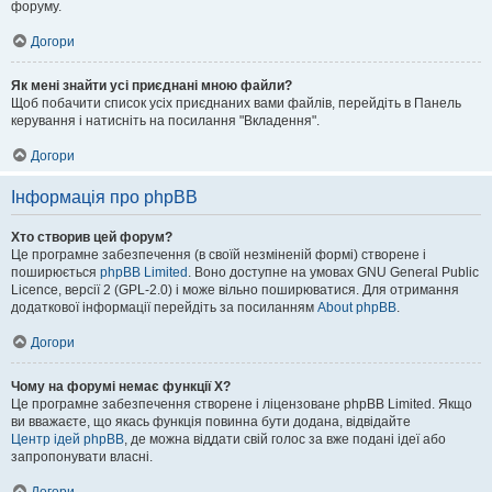
форуму.
Догори
Як мені знайти усі приєднані мною файли?
Щоб побачити список усіх приєднаних вами файлів, перейдіть в Панель
керування і натисніть на посилання "Вкладення".
Догори
Інформація про phpBB
Хто створив цей форум?
Це програмне забезпечення (в своїй незміненій формі) створене і
поширюється
phpBB Limited
. Воно доступне на умовах GNU General Public
Licence, версії 2 (GPL-2.0) і може вільно поширюватися. Для отримання
додаткової інформації перейдіть за посиланням
About phpBB
.
Догори
Чому на форумі немає функції X?
Це програмне забезпечення створене і ліцензоване phpBB Limited. Якщо
ви вважаєте, що якась функція повинна бути додана, відвідайте
Центр ідей phpBB
, де можна віддати свій голос за вже подані ідеї або
запропонувати власні.