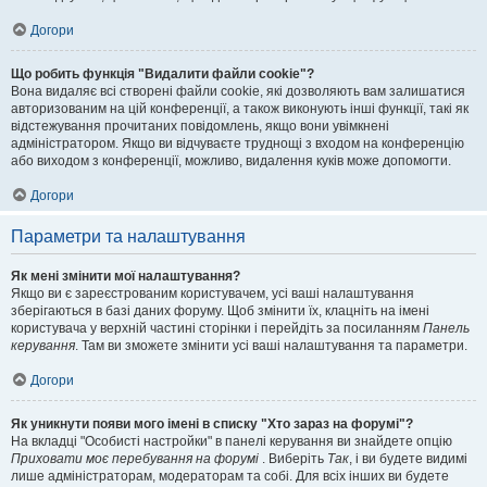
Догори
Що робить функція "Видалити файли cookie"?
Вона видаляє всі створені файли cookie, які дозволяють вам залишатися
авторизованим на цій конференції, а також виконують інші функції, такі як
відстежування прочитаних повідомлень, якщо вони увімкнені
адміністратором. Якщо ви відчуваєте труднощі з входом на конференцію
або виходом з конференції, можливо, видалення куків може допомогти.
Догори
Параметри та налаштування
Як мені змінити мої налаштування?
Якщо ви є зареєстрованим користувачем, усі ваші налаштування
зберігаються в базі даних форуму. Щоб змінити їх, клацніть на імені
користувача у верхній частині сторінки і перейдіть за посиланням
Панель
керування
. Там ви зможете змінити усі ваші налаштування та параметри.
Догори
Як уникнути появи мого імені в списку "Хто зараз на форумі"?
На вкладці "Особисті настройки" в панелі керування ви знайдете опцію
Приховати моє перебування на форумі
. Виберіть
Так
, і ви будете видимі
лише адміністраторам, модераторам та собі. Для всіх інших ви будете