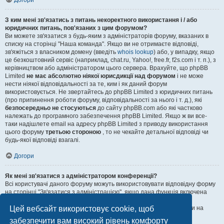
Догори
З ким мені зв'язатись з питань некоректного використання і / або
юридичних питань, пов'язаних з цим форумом?
Ви можете зв'язатися з будь-яким з адміністраторів форуму, вказаних в
списку на сторінці "Наша команда". Якщо ви не отримаєте відповіді,
зв'яжіться з власником домену (введіть
whois lookup
) або, у випадку, якщо
це безкоштовний сервіс (наприклад, chat.ru, Yahoo!, free.fr, f2s.com і т. п.), з
керівництвом або адміністратором цього сервера. Врахуйте, що phpBB
Limited
не має абсолютно ніякої юрисдикції над форумом
і не може
нести ніякої відповідальності за те, ким і як даний форум
використовується. Не звертайтесь до phpBB Limited з юридичних питань
(про припинення роботи форуму, відповідальності за нього і т. д.), які
безпосередньо не стосуються
до сайту phpBB.com або які частково
належать до програмного забезпечення phpBB Limited. Якщо ж ви все-
таки надішлете email на адресу phpBB Limited з приводу використання
цього форуму
третьою стороною
, то не чекайте детальної відповіді чи
будь-якої відповіді взагалі.
Догори
Як мені зв'язатися з адміністратором конференції?
Всі користувачі даного форуму можуть використовувати відповідну форму
на сторінці "Зв'язатися з адміністрацією", якщо дана функція включена
адміністратором.
Цей вебсайт використовує cookie, щоб
Зареєстровані користувачі також можуть скористатися контактами на
сторінці "Наша команда".
забезпечити вам високий рівень комфорту