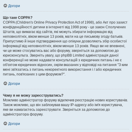
Догори
Що таке COPPA?
COPPA (Children's Online Privacy Protection Act of 1998), або Акт про захист
конфіденційності дитини в інтернеті від 1998 року - це закон Сполучених
Штатів, що вимагає від сайтів, які можуть збирати інформацію від
неповнолітніх, віком менше 13 років, мати на це письмову згоду батьків.
Припустимо й інше підтвердження що опікуни дозволяють збір особистої
інформації від неповнолітніх, віком менше 13 років. Якщо ви не впевнені,
чи це може стосуватись вас або форуму, зверніться за допомогою до
юрисконсульта. Зверніть увагу, що phpBB Limited адміністрація даної
конференції не може надавати консультацій з юридичних питань і не є
об'єктом юридичних відносин, окрім вказаних у відповіді на питання "З ким
мені зв'язатись з питань некоректного використання і / або юридичних
питань, пов'язаних з цим форумом?".
Догори
Чому я не можу зареєструватись?
Можливо адміністратор форуму відключив реєстрацію нових користувачів.
Також можливо, що він заблокував вашу IP-адресу або ім'я користувача,
яке ви намагаєтесь зареєструвати. Зверніться за допомогою до
адміністратора форуму.
Догори