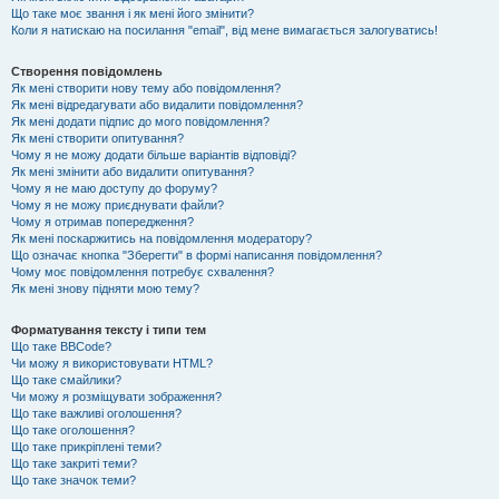
Що таке моє звання і як мені його змінити?
Коли я натискаю на посилання "email", від мене вимагається залогуватись!
Створення повідомлень
Як мені створити нову тему або повідомлення?
Як мені відредагувати або видалити повідомлення?
Як мені додати підпис до мого повідомлення?
Як мені створити опитування?
Чому я не можу додати більше варіантів відповіді?
Як мені змінити або видалити опитування?
Чому я не маю доступу до форуму?
Чому я не можу приєднувати файли?
Чому я отримав попередження?
Як мені поскаржитись на повідомлення модератору?
Що означає кнопка "Зберегти" в формі написання повідомлення?
Чому моє повідомлення потребує схвалення?
Як мені знову підняти мою тему?
Форматування тексту і типи тем
Що таке BBCode?
Чи можу я використовувати HTML?
Що таке смайлики?
Чи можу я розміщувати зображення?
Що таке важливі оголошення?
Що таке оголошення?
Що таке прикріплені теми?
Що таке закриті теми?
Що таке значок теми?