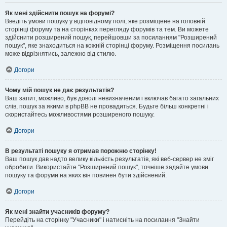
Як мені здійснити пошук на форумі?
Введіть умови пошуку у відповідному полі, яке розміщене на головній
сторінці форуму та на сторінках перегляду форумів та тем. Ви можете
здійснити розширений пошук, перейшовши за посиланням "Розширений
пошук", яке знаходиться на кожній сторінці форуму. Розміщення посилань
може відрізнятись, залежно від стилю.
Догори
Чому мій пошук не дає результатів?
Ваш запит, можливо, був доволі невизначеним і включав багато загальних
слів, пошук за якими в phpBB не провадиться. Будьте більш конкретні і
скористайтесь можливостями розширеного пошуку.
Догори
В результаті пошуку я отримав порожню сторінку!
Ваш пошук дав надто велику кількість результатів, які веб-сервер не зміг
обробити. Використайте "Розширений пошук", точніше задайте умови
пошуку та форуми на яких він повинен бути здійснений.
Догори
Як мені знайти учасників форуму?
Перейдіть на сторінку "Учасники" і натисніть на посилання "Знайти