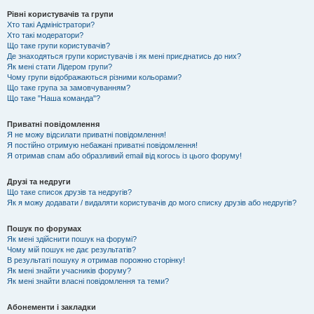
Рівні користувачів та групи
Хто такі Адміністратори?
Хто такі модератори?
Що таке групи користувачів?
Де знаходяться групи користувачів і як мені приєднатись до них?
Як мені стати Лідером групи?
Чому групи відображаються різними кольорами?
Що таке група за замовчуванням?
Що таке "Наша команда"?
Приватні повідомлення
Я не можу відсилати приватні повідомлення!
Я постійно отримую небажані приватні повідомлення!
Я отримав спам або образливий email від когось із цього форуму!
Друзі та недруги
Що таке список друзів та недругів?
Як я можу додавати / видаляти користувачів до мого списку друзів або недругів?
Пошук по форумах
Як мені здійснити пошук на форумі?
Чому мій пошук не дає результатів?
В результаті пошуку я отримав порожню сторінку!
Як мені знайти учасників форуму?
Як мені знайти власні повідомлення та теми?
Абонементи і закладки