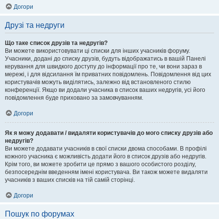
Догори
Друзі та недруги
Що таке список друзів та недругів?
Ви можете використовувати ці списки для інших учасників форуму.
Учасники, додані до списку друзів, будуть відображатись в вашій Панелі
керування для швидкого доступу до інформації про те, чи вони зараз в
мережі, і для відсилання їм приватних повідомлень. Повідомлення від цих
користувачів можуть виділятись, залежно від встановленого стилю
конференції. Якщо ви додали учасника в список ваших недругів, усі його
повідомлення буде приховано за замовчуванням.
Догори
Як я можу додавати / видаляти користувачів до мого списку друзів або
недругів?
Ви можете додавати учасників в свої списки двома способами. В профілі
кожного учасника є можливість додати його в список друзів або недругів.
Крім того, ви можете зробити це прямо з вашого особистого розділу,
безпосереднім введенням імені користувача. Ви також можете видаляти
учасників з ваших списків на тій самій сторінці.
Догори
Пошук по форумах