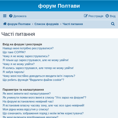
форум Полтави
Допомога
Реєстрація
Вхід
П
форум Полтави
Список форумів
Часті питання
о
Часті питання
ш
у
Вхід на форум і реєстрація
Навіщо мені потрібно реєструватися?
к
Що таке COPPA?
Чому я не можу зареєструватись?
Я тільки що зареєструвався, але не можу увійти!
Чому я не можу увійти?
Я колись зареєструвався, але тепер не можу увійти!
Я забув пароль!
Чому мені постійно доводиться вводити ім’я і пароль?
Що робить функція "Видалити файли cookie"?
Параметри та налаштування
Як мені змінити мої налаштування?
Як уникнути появи мого імені в списку "Хто зараз на форумі"?
На форумі встановлено невірний час!
Я встановив власну часову зону, але час все одно невірний!
Моя рідна мова відсутня у списку!
Що означають зображення поряд з моїм ім'ям користувача?
Як мені включити відображення аватари?