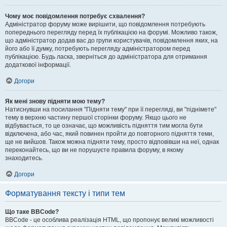
Чому моє повідомлення потребує схвалення?
Адміністратор форуму може вирішити, що повідомлення потребують
попереднього перегляду перед їх публікацією на форумі. Можливо також,
що адміністратор додав вас до групи користувачів, повідомлення яких, на
його або її думку, потребують перегляду адміністратором перед
публікацією. Будь ласка, зверніться до адміністратора для отримання
додаткової інформації.
Догори
Як мені знову підняти мою тему?
Натиснувши на посилання "Підняти тему" при її перегляді, ви "піднімете"
тему в верхню частину першої сторінки форуму. Якщо цього не
відбувається, то це означає, що можливість підняття тим могла бути
відключена, або час, який повинен пройти до повторного підняття теми,
ще не вийшов. Також можна підняти тему, просто відповівши на неї, однак
переконайтесь, що ви не порушуєте правила форуму, в якому
знаходитесь.
Догори
Форматування тексту і типи тем
Що таке BBCode?
BBCode - це особлива реалізація HTML, що пропонує великі можливості