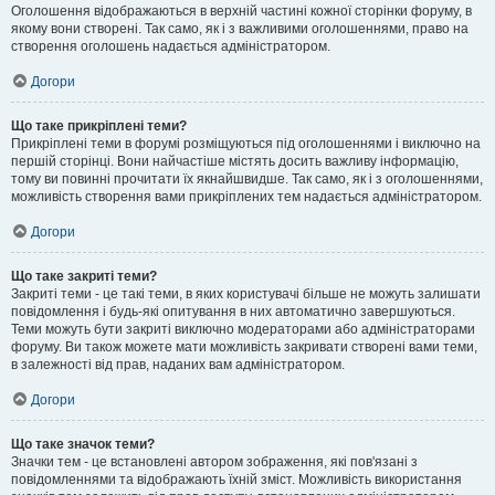
Оголошення відображаються в верхній частині кожної сторінки форуму, в
якому вони створені. Так само, як і з важливими оголошеннями, право на
створення оголошень надається адміністратором.
Догори
Що таке прикріплені теми?
Прикріплені теми в форумі розміщуються під оголошеннями і виключно на
першій сторінці. Вони найчастіше містять досить важливу інформацію,
тому ви повинні прочитати їх якнайшвидше. Так само, як і з оголошеннями,
можливість створення вами прикріплених тем надається адміністратором.
Догори
Що таке закриті теми?
Закриті теми - це такі теми, в яких користувачі більше не можуть залишати
повідомлення і будь-які опитування в них автоматично завершуються.
Теми можуть бути закриті виключно модераторами або адміністраторами
форуму. Ви також можете мати можливість закривати створені вами теми,
в залежності від прав, наданих вам адміністратором.
Догори
Що таке значок теми?
Значки тем - це встановлені автором зображення, які пов'язані з
повідомленнями та відображають їхній зміст. Можливість використання