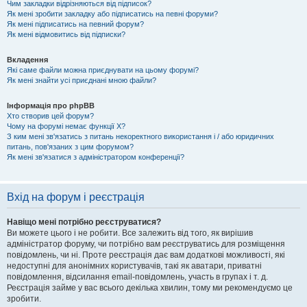
Чим закладки відрізняються від підписок?
Як мені зробити закладку або підписатись на певні форуми?
Як мені підписатись на певний форум?
Як мені відмовитись від підписки?
Вкладення
Які саме файли можна приєднувати на цьому форумі?
Як мені знайти усі приєднані мною файли?
Інформація про phpBB
Хто створив цей форум?
Чому на форумі немає функції X?
З ким мені зв'язатись з питань некоректного використання і / або юридичних
питань, пов'язаних з цим форумом?
Як мені зв'язатися з адміністратором конференції?
Вхід на форум і реєстрація
Навіщо мені потрібно реєструватися?
Ви можете цього і не робити. Все залежить від того, як вирішив
адміністратор форуму, чи потрібно вам реєструватись для розміщення
повідомлень, чи ні. Проте реєстрація дає вам додаткові можливості, які
недоступні для анонімних користувачів, такі як аватари, приватні
повідомлення, відсилання email-повідомлень, участь в групах і т. д.
Реєстрація займе у вас всього декілька хвилин, тому ми рекомендуємо це
зробити.