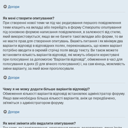
Догори
Як мені створити опитування?
При створенні нової теми чи під час редагування першого повідомлення
теми клацніть на вкладці або перейдіть в форму
Створити опитування
під основною формою написання повідомлення, в залежності від стилю,
який використовується; якщо ви не бачите такої вкладки або форми, то ви
не маєте прав для створення опитувань. Вкажіть питання і як мінімум два
варіанти відповіді в відповідних полях, переконавшись, що кожен варіант
потрібно вводити в окремій стрічці поля вводу тексту. Ви також можете
встановити кількість варіантів відповіді, які можуть обирати користувачі
при голосуванні за допомогою "Варіантів відповіді", обмеження в часі для
голосування в днях (0 для вічного голосування) і, на сам кінець, можливість
зміни варіанту, за який вони проголосували.
Догори
Чому я не можу додати більше варіантів відповіді?
Обмеження кількості варіантів відповіді встановлює адміністратор форуму.
Якщо вам необхідна більша кількості варіантів, аніж це передбачено,
зв'яжіться з адміністратором форуму.
Догори
Як мені змінити або видалити опитування?