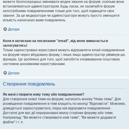
можете безпосередньо змінювати жодне звання на форумі, оскільки вони
встановлюються адміністратором. Будь ласка, не засмічуйте форум
непотрібними повідомленнями тільки для того, щоб підвищити своє
звання. За це модератори чи адміністратори можуть просто зменшити
кількість написаних вами повідомлень.
Догори
Коли я натискаю на посилання "email", від мене вимагається
залогуватись!
Тільки зареєстровані користувачі можуть відправляти email-повідомлення
на форумі через вбудовану форму, і лише якщо адміністратор увімкнув цю
функцію. Це зроблено для того, щоб запобігти зловживанню поштовою
системою анонімними користувачами.
Догори
Створення повідомлень
Як мені створити нову тему або повідомлення?
Для створення нової теми на форумі, натисніть кнопку "Нова тема". Для
розміщення повідомлення в темі клацніть по кнопці "Відповісти". Можливо,
доведеться зареєструватися, перш ніж відправити повідомлення.
Доступні для вас дії перераховані внизу сторінки форуму або теми.
Наприклад: "Ви можете створювати нові теми", "Ви можете додавати
файли" і т. п.