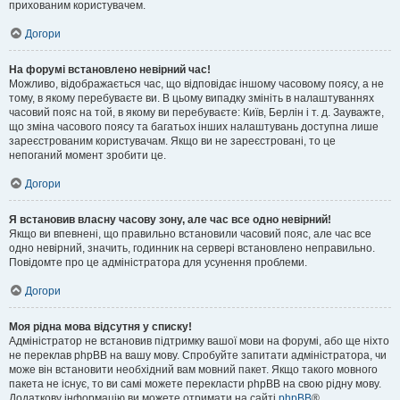
прихованим користувачем.
Догори
На форумі встановлено невірний час!
Можливо, відображається час, що відповідає іншому часовому поясу, а не
тому, в якому перебуваєте ви. В цьому випадку змініть в налаштуваннях
часовий пояс на той, в якому ви перебуваєте: Київ, Берлін і т. д. Зауважте,
що зміна часового поясу та багатьох інших налаштувань доступна лише
зареєстрованим користувачам. Якщо ви не зареєстровані, то це
непоганий момент зробити це.
Догори
Я встановив власну часову зону, але час все одно невірний!
Якщо ви впевнені, що правильно встановили часовий пояс, але час все
одно невірний, значить, годинник на сервері встановлено неправильно.
Повідомте про це адміністратора для усунення проблеми.
Догори
Моя рідна мова відсутня у списку!
Адміністратор не встановив підтримку вашої мови на форумі, або ще ніхто
не переклав phpBB на вашу мову. Спробуйте запитати адміністратора, чи
може він встановити необхідний вам мовний пакет. Якщо такого мовного
пакета не існує, то ви самі можете перекласти phpBB на свою рідну мову.
Додаткову інформацію ви можете отримати на сайті
phpBB
®.