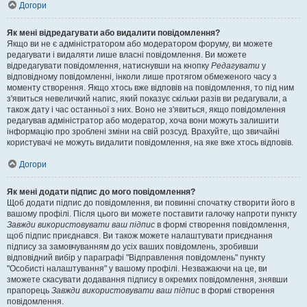
Догори
Як мені відредагувати або видалити повідомлення?
Якщо ви не є адміністратором або модератором форуму, ви можете
редагувати і видаляти лише власні повідомлення. Ви можете
відредагувати повідомлення, натиснувши на кнопку
Редагувати
у
відповідному повідомленні, інколи лише протягом обмеженого часу з
моменту створення. Якщо хтось вже відповів на повідомлення, то під ним
з'явиться невеличкий напис, який показує скільки разів ви редагували, а
також дату і час останньої з них. Воно не з'явиться, якщо повідомлення
редагував адміністратор або модератор, хоча вони можуть залишити
інформацію про зроблені зміни на свій розсуд. Врахуйте, що звичайні
користувачі не можуть видалити повідомлення, на яке вже хтось відповів.
Догори
Як мені додати підпис до мого повідомлення?
Щоб додати підпис до повідомлення, ви повинні спочатку створити його в
вашому профілі. Після цього ви можете поставити галочку напроти пункту
Завжди використовувати ваш підпис
в формі створення повідомлення,
щоб підпис приєднався. Ви також можете налаштувати приєднання
підпису за замовчуванням до усіх ваших повідомлень, зробивши
відповідний вибір у параграфі "Відправлення повідомлень" пункту
"Особисті налаштування" у вашому профілі. Незважаючи на це, ви
зможете скасувати додавання підпису в окремих повідомлення, знявши
прапорець
Завжди використовувати ваш підпис
в формі створення
повідомлення.