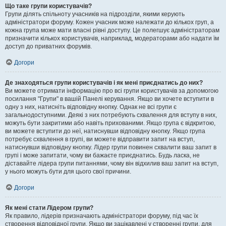
Що таке групи користувачів?
Групи ділять спільноту учасників на підрозділи, якими керують
адміністратори форуму. Кожен учасник може належати до кількох груп, а
кожна група може мати власні рівні доступу. Це полегшує адміністраторам
призначити кількох користувачів, наприклад, модераторами або надати їм
доступ до приватних форумів.
Догори
Де знаходяться групи користувачів і як мені приєднатись до них?
Ви можете отримати інформацію про всі групи користувачів за допомогою
посилання "Групи" в вашій Панелі керування. Якщо ви хочете вступити в
одну з них, натисніть відповідну кнопку. Однак не всі групи є
загальнодоступними. Деякі з них потребують схвалення для вступу в них,
можуть бути закритими або навіть прихованими. Якщо група є відкритою,
ви можете вступити до неї, натиснувши відповідну кнопку. Якщо група
потребує схвалення в групі, ви можете відправити запит на вступ,
натиснувши відповідну кнопку. Лідер групи повинен схвалити ваш запит в
групі і може запитати, чому ви бажаєте приєднатись. Будь ласка, не
діставайте лідера групи питаннями, чому він відхилив ваш запит на вступ,
у нього можуть бути для цього свої причини.
Догори
Як мені стати Лідером групи?
Як правило, лідерів призначають адміністратори форуму, під час їх
створення відповідної групи. Якщо ви зацікавлені у створенні групи, для