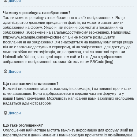
Догори
Чи можу я розміщувати зображення?
Так, ви можете розміщувати зображення в своїх повідомленнях. Якщо
адміністратор дозволив приєднання файлів, ви можете завантажити
зображення на форум. Якщо ні, ви повинні розмістити посилання на
зображення, збережене на загальнодоступному веб-сервері. Наприклад:
http://www.example.com/my-picture.gif. Ви не можете розміщувати
посилання ні на зображення, які знаходяться на вашому комп'ютері (якщо
він не є загальнодоступним сервером), ні на зображення, для доступу до
яких потрібна автентифікація, як, наприклад, такі як поштові скриньки
Hotmail або Yahoo, захищені паролем сайти і т. п. Для відображення
зображення в повідомленні, скористайтесь тегом BBCode [img].
Догори
Що таке важливі оголошення?
Важливі оголошення містять важливу інформацію, і ви повинні прочитати
їх якнайшвидше. Вони відображаються в верхній частині форуму та у
вашій Панелі керування. Можливість написання вами важливих оголошень
надається адміністратором.
Догори
Що таке оголошення?
Оголошення найчастіше містять важливу інформацію для форуму, який ви
переглядаєте в даний момент, і вам необхідно прочитати їх якнайшвидше.