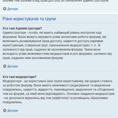
значків тем залежить від прав доступу, встановлених адміністратором.
Догори
Рівні користувачів та групи
Хто такі Адміністратори?
Адміністратори - особи, які мають найвищий рівень контролю над
форумом. Вони можуть керувати усіма аспектами роботи форуму, які
включають розмежування прав доступу, закриття доступу окремим
користувачам, створення груп, призначення модераторів і т. п., В
залежності від прав, наданих їм засновником форуму. Також вони
володіють усіма можливостями модераторів в усіх форумах, залежно від
прав, наданих ним засновником форуму.
Догори
Хто такі модератори?
Модератори - це користувачі (або групи користувачів), які щодня стежать
за роботою форуму. Вони мають можливості редагування та видалення
повідомлень, закриття, відкриття, переміщення, видалення та об'єднання
тем на форумі, за який вони відповідають. Основне завдання модераторів
- не допускати відхилень від тем (оффтопік) та розміщень образливих
повідомлень.
Догори