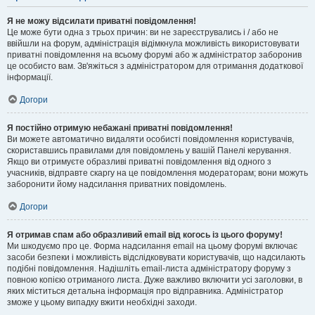
Я не можу відсилати приватні повідомлення!
Це може бути одна з трьох причин: ви не зареєструвались і / або не
ввійшли на форум, адміністрація відімкнула можливість використовувати
приватні повідомлення на всьому форумі або ж адміністратор заборонив
це особисто вам. Зв'яжіться з адміністратором для отримання додаткової
інформації.
Догори
Я постійно отримую небажані приватні повідомлення!
Ви можете автоматично видаляти особисті повідомлення користувачів,
скориставшись правилами для повідомлень у вашій Панелі керування.
Якщо ви отримуєте образливі приватні повідомлення від одного з
учасників, відправте скаргу на це повідомлення модераторам; вони можуть
заборонити йому надсилання приватних повідомлень.
Догори
Я отримав спам або образливий email від когось із цього форуму!
Ми шкодуємо про це. Форма надсилання email на цьому форумі включає
засоби безпеки і можливість відслідковувати користувачів, що надсилають
подібні повідомлення. Надішліть email-листа адміністратору форуму з
повною копією отриманого листа. Дуже важливо включити усі заголовки, в
яких міститься детальна інформація про відправника. Адміністратор
зможе у цьому випадку вжити необхідні заходи.