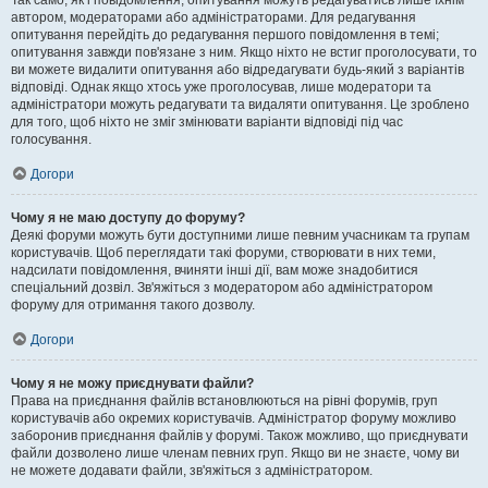
Так само, як і повідомлення, опитування можуть редагуватись лише їхнім
автором, модераторами або адміністраторами. Для редагування
опитування перейдіть до редагування першого повідомлення в темі;
опитування завжди пов'язане з ним. Якщо ніхто не встиг проголосувати, то
ви можете видалити опитування або відредагувати будь-який з варіантів
відповіді. Однак якщо хтось уже проголосував, лише модератори та
адміністратори можуть редагувати та видаляти опитування. Це зроблено
для того, щоб ніхто не зміг змінювати варіанти відповіді під час
голосування.
Догори
Чому я не маю доступу до форуму?
Деякі форуми можуть бути доступними лише певним учасникам та групам
користувачів. Щоб переглядати такі форуми, створювати в них теми,
надсилати повідомлення, вчиняти інші дії, вам може знадобитися
спеціальний дозвіл. Зв'яжіться з модератором або адміністратором
форуму для отримання такого дозволу.
Догори
Чому я не можу приєднувати файли?
Права на приєднання файлів встановлюються на рівні форумів, груп
користувачів або окремих користувачів. Адміністратор форуму можливо
заборонив приєднання файлів у форумі. Також можливо, що приєднувати
файли дозволено лише членам певних груп. Якщо ви не знаєте, чому ви
не можете додавати файли, зв'яжіться з адміністратором.