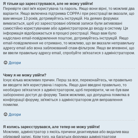
Я тільки що зареєструвався, але не можу увійти!
Перевірте свої ім'я користувача та пароль. Якщо вони вірні, то можливі два
варіанти. Якщо включена підтримка COPPA і при реєстрації ви вказали, що
вам менше 13 років, дотримуйтесь інструкцій. На деяких форумах
вимагається, щоб усі зареєстровані облікові записи були активовані
самостійно користувачами або адміністратором до входу в систему. Ця
інформація відображається в процесі реєстрації. Якщо вам було
надіслано email-повідомлення поштою, дотримуйтесь інструкцій. Якщо
email-повідомлення не отримано, то можливо, що ви вказали неправильну
адресу email або вона заблокований спам-фільтром. Якщо ви впевнені, що
ви ввели правильну адресу email, спробуйте зв'язатися з адміністратором.
Догори
Чому я не можу увійти?
Існує кілька можливих причин. Перш за все, переконайтесь, чи правильно
ви вводите ім'я користувача і пароль. Якщо дані введені правильно, то
необхідно зв'язатися з адміністратором, щоб перевірити, чи не був вам
заборонено доступ до форуму. Також можливо, що допущена помилка в
конфігурації форуму, зв'яжіться з адміністратором для виправлення
помилки.
Догори
Я колись зареєструвався, але тепер не можу увійти!
Можливо, адміністратор з якоїсь причини деактивував або видалив ваш
обліковий запис. Крім того, на багатьох форумах адміністратори