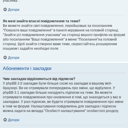
учасника".
Догори
Як мені знайти власні повідомлення та теми?
Ви можете знайти свої повідомлення, перейшовши за посиланням
"Показати ваші повідомлення" в панелі керування на головній сторінці,
"Знайти усі повідомлення учасника" на сторінці вашого профілю на форумі
або посиланням "Ваші повідомлення" в меню "Посилання"на головній
сторінці. Щоб знайти створені вами теми, скористайтесь розширеним
пошуком і задайте необхідні поля.
Догори
Абонементи і закладки
Чим закладки відрізняються від підписок?
У phpBB 3.0 закладки були більше схожі на закладки в вашому веб-
браузері. Ви не отримували попереджень про зміни, що відбулися. У
phpBB 3.1 закладки більше нагадують підписки на теми. Ви можете
отримувати повідомлення про оновлення в темі, що знаходиться у вас в
закладках. У разі підписки, ви будете отримувати повідомлення про зміни
в темі чи форумі. Налаштування повідомлень для закладок і підписок
можна задати на вкладці "Особисті налаштування" особистого розділу.
Догори