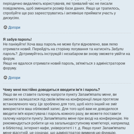
періодично видаляють користувачів, які тривалий час не писали
повідомлень, щоб зменшити розмір бази даних. Якщо це трапилось,
спробуйте ще раз зареєструватись і активніше приймати участь у
дискусіях.
Догори
Я забув пароль!
Не панікуйте! Хоча ваш пароль не може бути відновлено, вам легко
отримати новий. Перейдіть на сторінку логування та натисніть
Забули
пароль?
. Дотримуйтесь інструкцій і незабаром ви знову зможете увійти на
форум.
Якщо не вдалося отримати новий пароль, зв'яжіться з адміністратором
форуму.
Догори
Чому мені постійно доводиться вводити ім’я і пароль?
Якщо ви не ставите галочку напроти пункту
Запам'ятати мене
, ви
зможете залишатися під своїм ім'ям на конференції лише протягом
встановленого часу. Це зроблено для того, щоб ніхто інший не зміг
використати ваш обліковий запис. Для того щоб вам не доводилося
вводити ім'я користувача і пароль кожного разу, ви можете поставити
галочку напроти пункту
Запам'ятати мене
при вході на конференцію. Не
рекомендується робити це на загальнодоступному комп'ютері, наприклад
в бібліотеці, інтернет-кафе, університеті і т. д. Якщо пункт
Запам'ятати
мене
відсутній, це означає, що адміністратор вимкнув цю функцію.