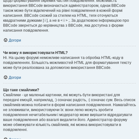
щодо форматування окремих частин повідомлення. Можливість
використання BBCode визначається адміністратором, однак BBCode
також може бути відключений на рівні повідомлення в кожній формі
написання. BBCode схожий за стилем на HTML, теги оточуються
квадратними дужками [ і ], а не в < і > ;. За додатковою інформацією про
BBCode зверніться до керівництва з BBCode, яка доступна з форми
написання повідомлення.
Догори
Чи можу я використовувати HTML?
Ні. На цьому форумі неможливе написання та обробка HTML-коду в
повідомленнях. Більшість можливостей HTML для форматування тексту
може бути реалізована за допомогою використання BBCode.
Догори
Що таке смайлики?
Смайлики - це маленькі картинки, які можуть бути використані для
передачі емоцій, наприклад, :) означає радість, :( означає сум. Весь список
смайликів можна побачити в формі написання повідомлення. Намагайтесь
не зловживати, використовуючи їх: вони легко можуть зробити
повідомлення нечитабельним і модератор може вирішити відредагувати
ваше повідомлення або взагалі видалити його. Адміністратор форуму
може обмежувати кількість смайликів, які можна використовувати в
повідомленні.